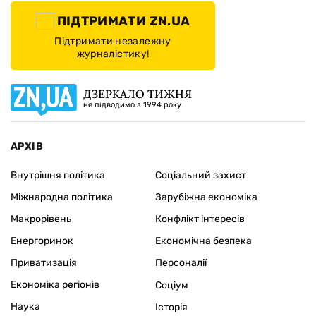
ПІДТРИМАТИ ZN.UA
Підтримати незалежну
журналістику!
ДЗЕРКАЛО ТИЖНЯ
не підводимо з 1994 року
АРХІВ
Внутрішня політика
Соціальний захист
Міжнародна політика
Зарубіжна економіка
Макрорівень
Конфлікт інтересів
Енергоринок
Економічна безпека
Приватизація
Персоналії
Економіка регіонів
Соціум
Наука
Історія