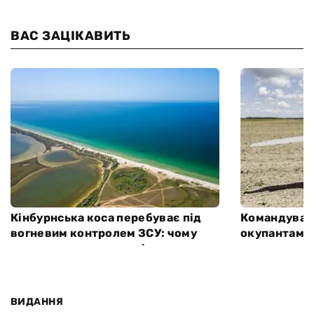
ВАС ЗАЦІКАВИТЬ
Кінбурнська коса перебуває під
Командуван
вогневим контролем ЗСУ: чому
окупантам п
вона важлива для росіян
полювання" 
Херсонській
ВИДАННЯ