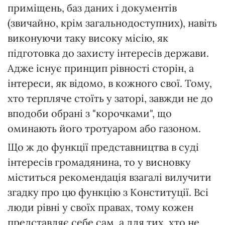
приміщень, баз даних і документів
(звичайно, крім загальнодоступних), навіть
виконуючи таку високу місію, як
підготовка до захисту інтересів держави.
Адже існує принцип рівності сторін, а
інтереси, як відомо, в кожного свої. Тому,
хто терпляче стоїть у заторі, завжди не до
вподоби обрані з "корочками", що
оминають його тротуаром або газоном.
Що ж до функції представництва в суді
інтересів громадянина, то у висновку
міститься рекомендація взагалі вилучити
згадку про цю функцію з Конституції. Всі
люди рівні у своїх правах, тому кожен
представляє себе сам, а для тих, хто не