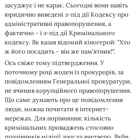
засуджує і не карає. Сьогодні вони навіть
юридично виведені з-під дії Кодексу про
адміністративні правопорушення, а
фактично - і з-під дії Кримінального
кодексу. Як казав відомий кіногерой: "Хто
ж його посадить - він же пам'ятник!".
Ось свіже тому підтвердження. У
поточному році жоден із прокурорів, за
повідомленням Генеральної прокуратури,
не вчинив корупційного правопорушення.
Що саме думають про це повідомлення
люди, можна почитати в інтернет-
мережах. Для порівняння: кількість
кримінальних проваджень стосовно
працівників міліції зросла вчетверо. Якби