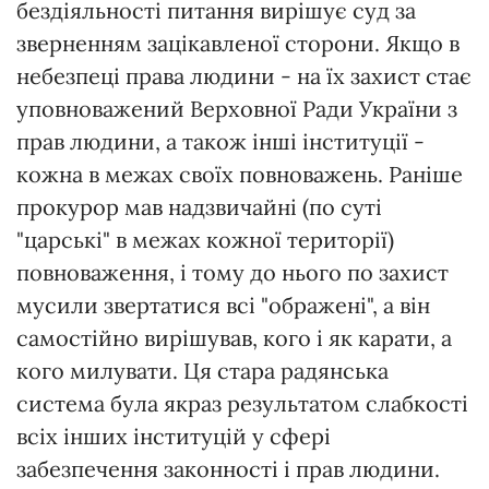
бездіяльності питання вирішує суд за
зверненням зацікавленої сторони. Якщо в
небезпеці права людини - на їх захист стає
уповноважений Верховної Ради України з
прав людини, а також інші інституції -
кожна в межах своїх повноважень. Раніше
прокурор мав надзвичайні (по суті
"царські" в межах кожної території)
повноваження, і тому до нього по захист
мусили звертатися всі "ображені", а він
самостійно вирішував, кого і як карати, а
кого милувати. Ця стара радянська
система була якраз результатом слабкості
всіх інших інституцій у сфері
забезпечення законності і прав людини.