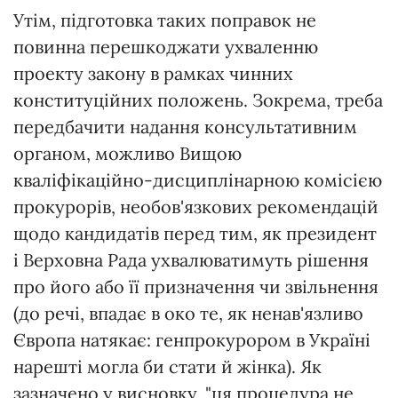
Утім, підготовка таких поправок не
повинна перешкоджати ухваленню
проекту закону в рамках чинних
конституційних положень. Зокрема, треба
передбачити надання консультативним
органом, можливо Вищою
кваліфікаційно-дисциплінарною комісією
прокурорів, необов'язкових рекомендацій
щодо кандидатів перед тим, як президент
і Верховна Рада ухвалюватимуть рішення
про його або її призначення чи звільнення
(до речі, впадає в око те, як ненав'язливо
Європа натякає: генпрокурором в Україні
нарешті могла би стати й жінка). Як
зазначено у висновку, "ця процедура не