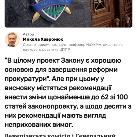
Автор
Микола Хавронюк
Доктор юридичних наук, професор НаУКМА, директор із
наукового розвитку ЦППР
"В цілому проект Закону є хорошою
основою для завершення реформи
прокуратури". Але при цьому у
висновку містяться рекомендації
внести зміни щонайменше до 62 зі 100
статей законопроекту, а щодо десяти з
них рекомендації мають вигляд
неприхованих вимог.
Венеціанська комісія і Генеральний