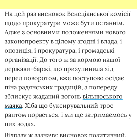
На цей раз висновок Венеціанської комісії
щодо прокуратури може бути останнім.
Адже з основними положеннями нового
законопроекту в цілому згодні і влада, і
опозиція, і прокуратура, і громадські
організації. До того ж за кормою нашої
держави-баржі, що призупинила хід
перед поворотом, вже поступово осідає
піна радянських традицій, а попереду
зблискує жаданий вогонь
вільнюського
маяка
. Хіба що буксирувальний трос
раптом порветься, і ми ще затримаємось у
цих водах.
Відразу ж зазначу: висновок позитивний.