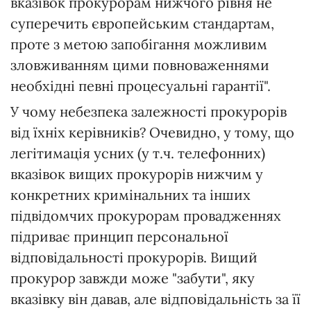
вказівок прокурорам нижчого рівня не
суперечить європейським стандартам,
проте з метою запобігання можливим
зловживанням цими повноваженнями
необхідні певні процесуальні гарантії".
У чому небезпека залежності прокурорів
від їхніх керівників? Очевидно, у тому, що
легітимація усних (у т.ч. телефонних)
вказівок вищих прокурорів нижчим у
конкретних кримінальних та інших
підвідомчих прокурорам провадженнях
підриває принцип персональної
відповідальності прокурорів. Вищий
прокурор завжди може "забути", яку
вказівку він давав, але відповідальність за її