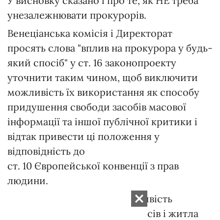
У висновку сказано і про те, як НЕ треба
унезалежнювати прокурорів.
Венеціанська комісія і Директорат
просять слова "вплив на прокурора у будь-
який спосіб" у ст. 16 законопроекту
уточнити таким чином, щоб виключити
можливість їх використання як способу
придушення свободи засобів масової
інформації та іншої публічної критики і
відтак привести ці положення у
відповідність до
ст. 10 Європейської конвенції з прав
людини.
Крім того, зазначено: "Можливість
надання індивідуальних бонусів і житла