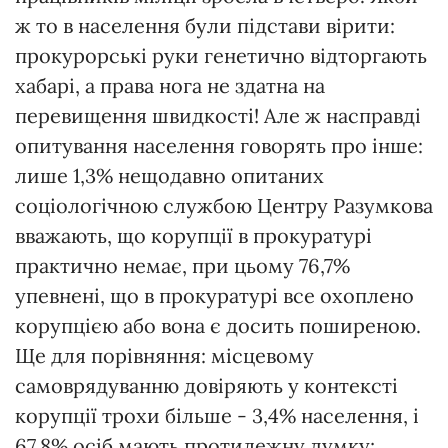
ж то в населення були підстави вірити:
прокурорські руки генетично відторгають
хабарі, а права нога не здатна на
перевищення швидкості! Але ж насправді
опитування населення говорять про інше:
лише 1,3% нещодавно опитаних
соціологічною службою Центру Разумкова
вважають, що корупції в прокуратурі
практично немає, при цьому 76,7%
упевнені, що в прокуратурі все охоплено
корупцією або вона є досить поширеною.
Ще для порівняння: місцевому
самоврядуванню довіряють у контексті
корупції трохи більше - 3,4% населення, і
67,8% осіб мають протилежну думку;