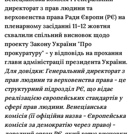
директорат з прав людини та
верховенства права Ради Європи (РЄ) на
пленарному засіданні 11–12 жовтня
схвалили спільний висновок щодо
проекту Закону України "Про
прокуратуру" - у відповідь на прохання
глави адміністрації президента України.
Для довідки: Генеральний директорат з
прав людини та верховенства права - це
структурний підрозділ РЄ, що відає
реалізацією європейських стандартів у
сфері прав людини. Венеціанська
комісія (її офіційна назва - Європейська
комісія за демократію через право) -
дорадчий орган РЄ, який готує висновки