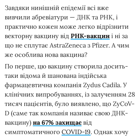
Завдяки нинішній епідемії всі вже
вивчили абревіатури — ДНК та РНК, і
практично кожен може легко відрізнити
векторну вакцину від
РНК-вакцин
і ні за
що не сплутає AstraZeneca з Pfizer. А чим
же особлива нова вакцина?
По перше, цю вакцину створила досить-
таки відома й шанована індійська
фармацевтична компанія Zydus Cadila. У
клінічних випробуваннях, із залученням 28
тисяч пацієнтів, було виявлено, що ZyCoV-
D (саме так компанія називає свою ДНК-
вакцину)
на 67% захищає
від
симптоматичного
COVID-19
. Однак хочу