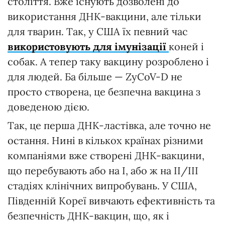
століття. Вже існують дозволені до
використання ДНК-вакцини, але тільки
для тварин. Так, у США їх певний час
використовують для імунізації
коней і
собак. А тепер таку вакцину розроблено і
для людей. Ба більше — ZyCoV-D не
просто створена, це безпечна вакцина з
доведеною дією.
Так, це перша ДНК-ластівка, але точно не
остання. Нині в кількох країнах різними
компаніями вже створені ДНК-вакцини,
що перебувають або на І, або ж на ІІ/ІІІ
стадіях клінічних випробувань. У США,
Південній Кореї вивчають ефективність та
безпечність ДНК-вакцин, що, як і