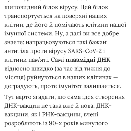
шиповидний білок вірусу. Цей білок
транспортується на поверхні наших
клітин, де його й помічають клітини нашої
імунної системи. Ну, а далі ви все добре
знаєте: напрацьовуються такі бажані
антитіла проти вірусу SARS-CoV-2 і
клітини пам’яті. Самі
плазмідні ДНК
відносно швидко (за час від тижня до
місяця) руйнуються в наших клітинах —
деградують, проте імунітет залишається.
Тут варто згадати, що сама ідея створення
ДНК-вакцин не така вже й нова. ДНК-
вакцини, як і РНК-вакцини, вчені
розробляють із 90-х років минулого