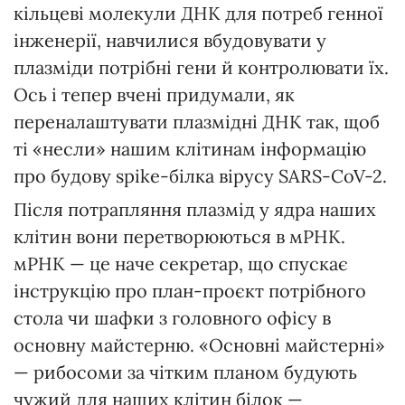
кільцеві молекули ДНК для потреб генної
інженерії, навчилися вбудовувати у
плазміди потрібні гени й контролювати їх.
Ось і тепер вчені придумали, як
переналаштувати плазмідні ДНК так, щоб
ті «несли» нашим клітинам інформацію
про будову spike-білка вірусу SARS-CoV-2.
Після потрапляння плазмід у ядра наших
клітин вони перетворюються в мРНК.
мРНК — це наче секретар, що спускає
інструкцію про план-проєкт потрібного
стола чи шафки з головного офісу в
основну майстерню. «Основні майстерні»
— рибосоми за чітким планом будують
чужий для наших клітин білок —