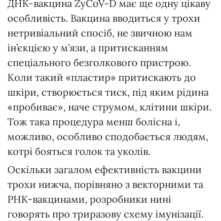
ДНК-вакцина ZyCoV-D має ще одну цікаву
особливість. Вакцина вводиться у трохи
нетривіальний спосіб, не звичною нам
ін’єкцією у м’язи, а притисканням
спеціального безголкового пристрою.
Коли такий «пластир» притискають до
шкіри, створюється тиск, під яким рідина
«пробиває», наче струмом, клітини шкіри.
Тож така процедура менш болісна і,
можливо, особливо сподобається людям,
котрі бояться голок та уколів.
Оскільки загалом ефективність вакцини
трохи нижча, порівняно з векторними та
РНК-вакцинами, розробники нині
говорять про триразову схему імунізації.