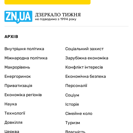
ДЗЕРКАЛО ТИЖНЯ
не підводимо з 1994 року
АРХІВ
Внутрішня політика
Соціальний захист
Міжнародна політика
Зарубіжна економіка
Макрорівень
Конфлікт інтересів
Енергоринок
Економічна безпека
Приватизація
Персоналії
Економіка регіонів
Соціум
Наука
Історія
Технології
Сімейне коло
Довкілля
Туризм
Церква
Власність