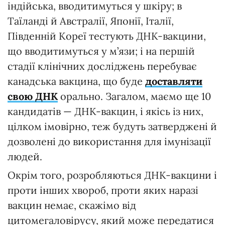
індійська, вводитимуться у шкіру; в
Таїланді й Австралії, Японії, Італії,
Південній Кореї тестують ДНК-вакцини,
що вводитимуться у м’язи; і на першій
стадії клінічних досліджень перебуває
канадська вакцина, що буде
доставляти
свою ДНК
орально. Загалом, маємо ще 10
кандидатів — ДНК-вакцин, і якісь із них,
цілком імовірно, теж будуть затверджені й
дозволені до використання для імунізації
людей.
Окрім того, розробляються ДНК-вакцини і
проти інших хвороб, проти яких наразі
вакцин немає, скажімо від
цитомегаловірусу, який може передатися