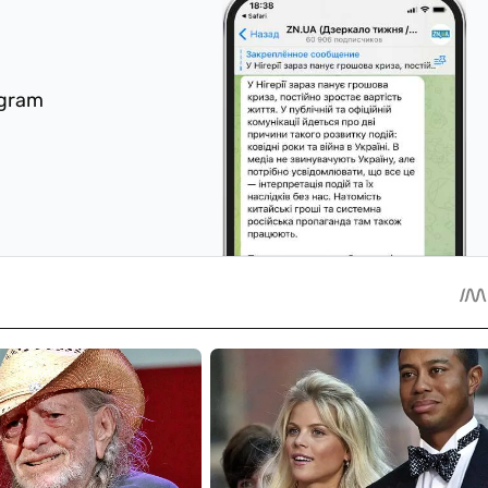
egram