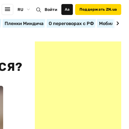
RU
Войти
Аа
Поддержать ZN.ua
Пленки Миндича
О переговорах с РФ
Мобилизация
СЯ?