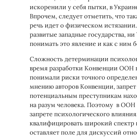
искоренили у себя пытки, в Украи
Впрочем, следует отметить, что так
речь идет о физическом истязании.
развитые западные государства, ни 
понимать это явление и как с ним б
Сложность детерминации психолог
время разработки Конвенции ООН п
понимали риски точного определен
мнению авторов Конвенции, запрет
потенциальным преступникам нахо
на разум человека. Поэтому в ОО
запрете психологического влияния.
квалифицировать широкий спектр п
оставляет поле для дискуссий отн