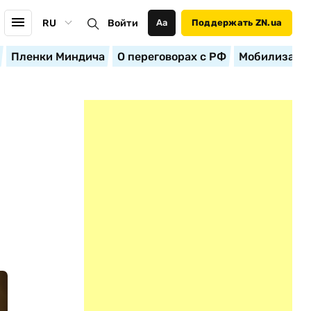
RU
Войти
Аа
Поддержать ZN.ua
Пленки Миндича
О переговорах с РФ
Мобилизация