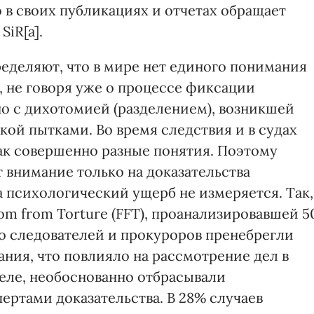
 в своих публикациях и отчетах обращает
iR[a].
еделяют, что в мире нет единого понимания
, не говоря уже о процессе фиксации
но с дихотомией (разделением), возникшей
ой пытками. Во время следствия и в судах
ак совершенно разные понятия. Поэтому
 внимание только на доказательства
а психологический ущерб не измеряется. Так,
m from Torture (FFT), проанализировавшей 5
о следователей и прокуроров пренебрегли
ния, что повлияло на рассмотрение дел в
деле, необоснованно отбрасывали
ртами доказательства. В 28% случаев