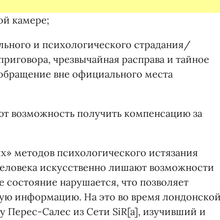
ой камере;
льного и психологического страдания/
 приговора, чрезвычайная расправа и тайное
 обращение вне официального места
яют возможность получить компенсацию за
ых» методов психологического истязания
человека искусственно лишают возможности
е состояние нарушается, что позволяет
мую информацию. На это во время лондонско
 Перес-Салес из Сети SiR[a], изучивший и