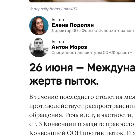
© depositphotos / nito103
Автор
Елена Подолян
Директор ОО «Форпост», психотерапевт
Автор
Антон Мороз
Специалист адвокатуры ОО «Форпост».
26 июня — Междуна
жертв пыток.
В течение последнего столетия ме
противодействует распространени
обращения. Речь идет, в частности,
ст. 3 Конвенции о защите прав чело
Конвенцией ООН против пыток. И х