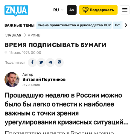
RU
Аа
Поддержать
Смена правительства и руководства ВСУ
Вступление
ВАЖНЫЕ ТЕМЫ
ГЛАВНАЯ
АРХИВ
ВРЕМЯ ПОДПИСЫВАТЬ БУМАГИ
16 мая, 1997, 00:00
Поделиться
Автор
Виталий Портников
журналист
Прошедшую неделю в России можно
было бы легко отнести к наиболее
важным с точки зрения
урегулирования кризисных ситуаций...
Прошедшую неделю в России можно