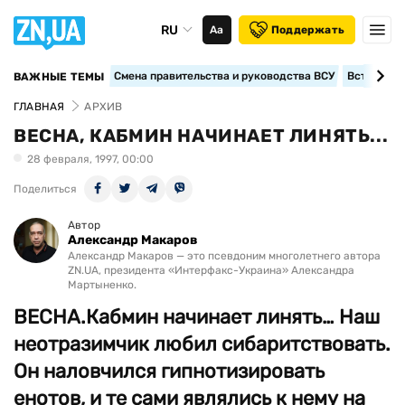
RU
Аа
Поддержать
Смена правительства и руководства ВСУ
Вступление
ВАЖНЫЕ ТЕМЫ
ГЛАВНАЯ
АРХИВ
ВЕСНА, КАБМИН НАЧИНАЕТ ЛИНЯТЬ...
28 февраля, 1997, 00:00
Поделиться
Автор
Александр Макаров
Александр Макаров — это псевдоним многолетнего автора
ZN.UA, президента «Интерфакс-Украина» Александра
Мартыненко.
ВЕСНА.Кабмин начинает линять… Наш
неотразимчик любил сибаритствовать.
Он наловчился гипнотизировать
енотов, и те сами являлись к нему на