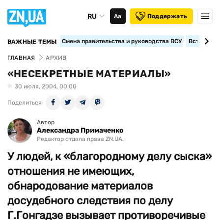
RU
Аа
Поддержать
Смена правительства и руководства ВСУ
Вступление
ВАЖНЫЕ ТЕМЫ
ГЛАВНАЯ
АРХИВ
«НЕСЕКРЕТНЫЕ МАТЕРИАЛЫ»
30 июля, 2004, 00:00
Поделиться
Автор
Александра Примаченко
Редактор отдела права ZN.UA.
У людей, к «благородному делу сыска»
отношения не имеющих,
обнародование материалов
досудебного следствия по делу
Г.Гонгадзе вызывает противоречивые