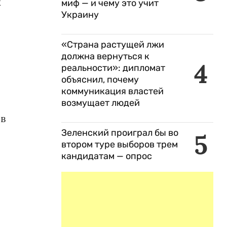
к
миф — и чему это учит
Украину
«Страна растущей лжи
должна вернуться к
4
реальности»: дипломат
объяснил, почему
коммуникация властей
возмущает людей
 в
Зеленский проиграл бы во
5
втором туре выборов трем
кандидатам — опрос