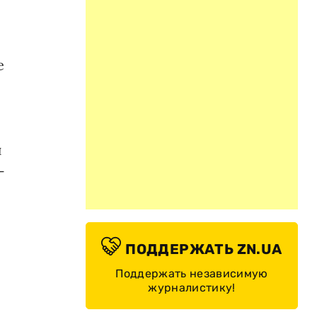
е
и
-
ПОДДЕРЖАТЬ ZN.UA
Поддержать независимую
журналистику!