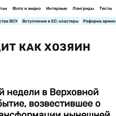
тьи
Фото и видео
Интервью
Лонгриды
Тесты
ства ВСУ
Вступление в ЕС: кластеры
Реформа армии
ИТ КАК ХОЗЯИН
й недели в Верховной
ытие, возвестившее о
рансформации нынешней