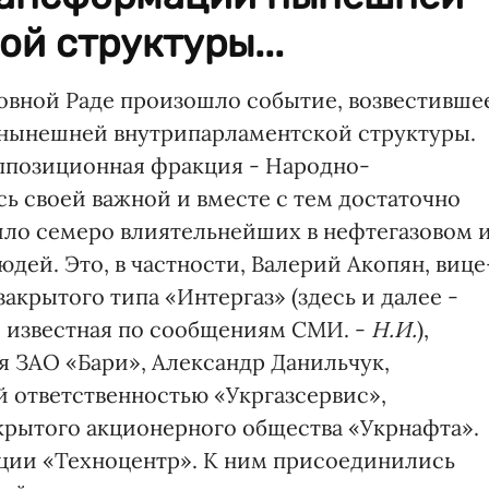
й структуры...
овной Раде произошло событие, возвестивше
 нынешней внутрипарламентской структуры.
ппозиционная фракция - Народно-
ь своей важной и вместе с тем достаточно
шло семеро влиятельнейших в нефтегазовом 
ей. Это, в частности, Валерий Акопян, вице
акрытого типа «Интергаз» (здесь и далее -
, известная по сообщениям СМИ. -
Н.И.
),
я ЗАО «Бари», Александр Данильчук,
й ответственностью «Укргазсервис»,
ткрытого акционерного общества «Укрнафта».
ации «Техноцентр». К ним присоединились