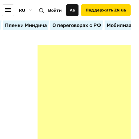
RU
Войти
Аа
Поддержать ZN.ua
Пленки Миндича
О переговорах с РФ
Мобилизация