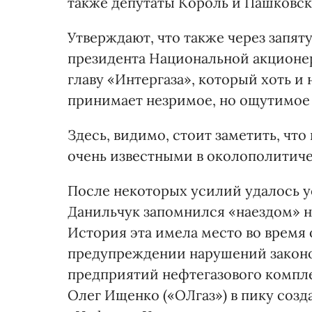
также депутаты Король и Пашковск
Утверждают, что также через запят
президента Национальной акционе
главу «Интергаза», который хоть и 
принимает незримое, но ощутимое 
Здесь, видимо, стоит заметить, ч
очень известными в околополитиче
После некоторых усилий удалось ус
Данильчук запомнился «наездом» н
История эта имела место во время 
предупреждении нарушений законо
предприятий нефтегазового компле
Олег Ищенко («ОЛгаз») в пику со