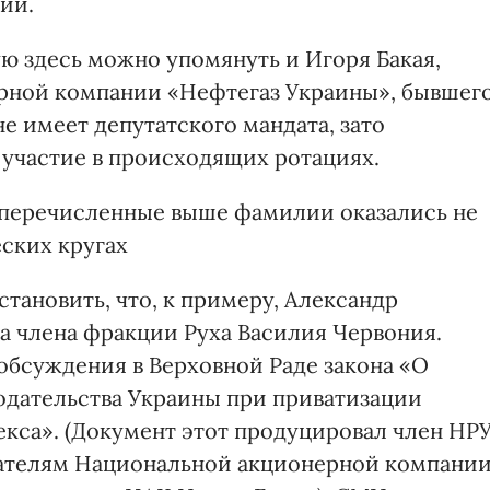
ий.
ую здесь можно упомянуть и Игоря Бакая,
рной компании «Нефтегаз Украины», бывшег
не имеет депутатского мандата, зато
участие в происходящих ротациях.
то перечисленные выше фамилии оказались не
ских кругах
тановить, что, к примеру, Александр
а члена фракции Руха Василия Червония.
обсуждения в Верховной Раде закона «О
дательства Украины при приватизации
кса». (Документ этот продуцировал член НР
здателям Национальной акционерной компани