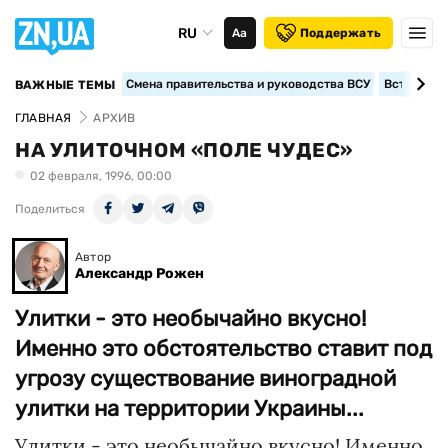
RU
Аа
Поддержать
Смена правительства и руководства ВСУ
Вступление
ВАЖНЫЕ ТЕМЫ
ГЛАВНАЯ
АРХИВ
НА УЛИТОЧНОМ «ПОЛЕ ЧУДЕС»
02 февраля, 1996, 00:00
Поделиться
Автор
Александр Рожен
Улитки - это необычайно вкусно!
Именно это обстоятельство ставит под
угрозу существование виноградной
улитки на территории Украины...
Улитки - это необычайно вкусно! Именно