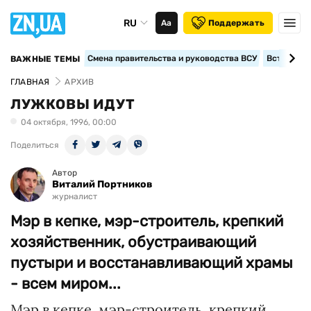
RU
Аа
Поддержать
Смена правительства и руководства ВСУ
Вступление
ВАЖНЫЕ ТЕМЫ
ГЛАВНАЯ
АРХИВ
ЛУЖКОВЫ ИДУТ
04 октября, 1996, 00:00
Поделиться
Автор
Виталий Портников
журналист
Мэр в кепке, мэр-строитель, крепкий
хозяйственник, обустраивающий
пустыри и восстанавливающий храмы
- всем миром...
Мэр в кепке, мэр-строитель, крепкий