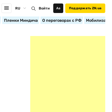
RU
Войти
Аа
Поддержать ZN.ua
Пленки Миндича
О переговорах с РФ
Мобилизация