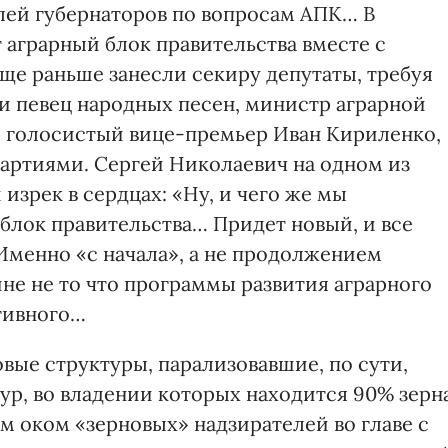
лей губернаторов по вопросам АПК… В
аграрный блок правительства вместе с
е раньше занесли секиру депутаты, требуя
и певец народных песен, министр аграрной
е голосистый вице-премьер Иван Кириленко,
артиями. Сергей Николаевич на одном из
зрек в сердцах: «Ну, и чего же мы
блок правительства… Придет новый, и все
 Именно «с начала», а не продолжением
ине не то что программы развития аграрного
итивного…
овые структуры, парализовавшие, по сути,
ур, во владении которых находится 90% зерна
м оком «зерновых» надзирателей во главе с