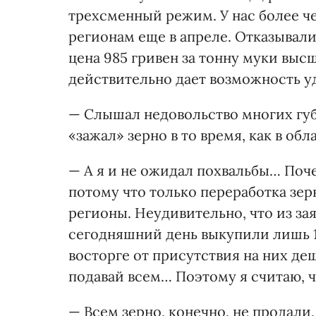
трехсменный режим. У нас более че
регионам еще в апреле. Отказывали
цена 985 гривен за тонну муки выс
действительно дает возможность у
— Слышал недовольство многих губе
«зажал» зерно в то время, как в об
— А я и не ожидал похвальбы… Поч
потому что только переработка зер
регионы. Неудивительно, что из за
сегодняшний день выкупили лишь 1
восторге от присутствия на них де
подавай всем… Поэтому я считаю, ч
— Всем зерно, конечно, не продали