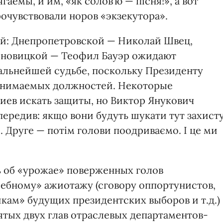
аемы, и им, «як солов’ю — пісня!», а вот
чувствовали норов «экзекутора».
ий: Днепропетровской — Николай Швец,
рновицкой — Теофил Бауэр ожидают
дальнейшей судьбе, поскольку Президенту
занимаемых должностей. Некоторые
иев искать защиты, но Виктор Янукович
опередив: якщо вони будуть шукати тут захисту
 Друге — потім голови поодриваємо. І це ми
ть об «урожае» поверженных голов
ебному» ажиотажу (сговору оппортунистов,
кам» будущих президентских выборов и т.д.)
ятых двух глав отраслевых департаментов-