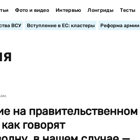
тьи
Фото и видео
Интервью
Лонгриды
Тесты
ства ВСУ
Вступление в ЕС: кластеры
Реформа армии
ИЯ
сам.
ие на правительственном
 как говорят
олну, в нашем случае —