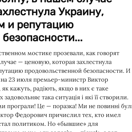
ахлестнула Украину,
м и репутацию
безопасности...
ственном мостике прозевали, как говорят
лучае — ценовую, которая захлестнула
путацию продовольственной безопасности. И
ина 23 июля премьер-министр Виктор
як кажуть, радіють, якщо в них є таке
 задовольняє така ситуація і які її створили.
 ми програли! Це — поразка! Ми не повинні бул
иктор Федорович причислил тех, кто имел
 стал политиком. Но «бывшие» для