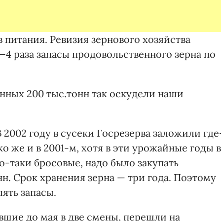
в питания. Ревизия зернового хозяйства
—4 раза запасы продовольственного зерна по
ных 200 тыс.тонн так оскудели наши
 2002 году в сусеки Госрезерва заложили где
ко же и в 2001-м, хотя в эти урожайные годы в
о-таки бросовые, надо было закупать
. Срок хранения зерна — три года. Поэтому
ять запасы.
вшие до мая в две смены, перешли на