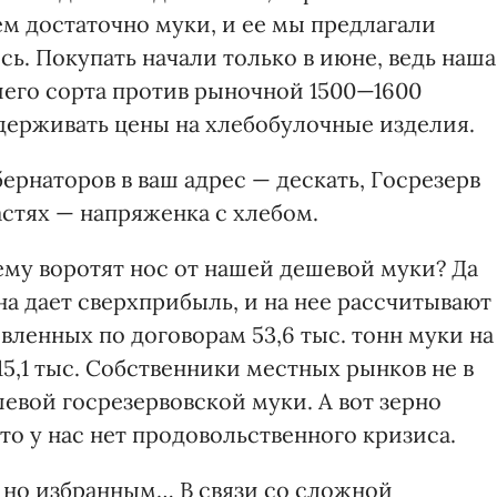
м достаточно муки, и ее мы предлагали
сь. Покупать начали только в июне, ведь наша
шего сорта против рыночной 1500—1600
держивать цены на хлебобулочные изделия.
рнаторов в ваш адрес — дескать, Госрезерв
ластях — напряженка с хлебом.
ему воротят нос от нашей дешевой муки? Да
на дает сверхприбыль, и на нее рассчитывают
явленных по договорам 53,6 тыс. тонн муки на
5,1 тыс. Собственники местных рынков не в
шевой госрезервовской муки. А вот зерно
то у нас нет продовольственного кризиса.
, но избранным… В связи со сложной