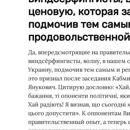
ценовую, которая з
подмочив тем самы
продовольственной 
Да, впередсмотрящие на правитель
виндсёрфингисты, волну, в нашем с
Украину, подмочив тем самым и ре
это признал после заседания Кабм
Янукович. Цитирую дословно: «Хай, 
бажання, ті опоненти політичні, яких
Хай радіють! Я визнав, що сьогодні
цього допустити». К оппонентам В
правительственный опыт, а теперь