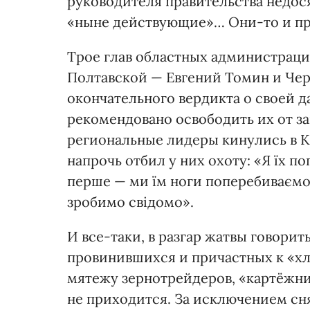
руководителя правительства недосяг
«ныне действующие»… Они-то и про
Трое глав областных администрац
Полтавской — Евгений Томин и Че
окончательного вердикта о своей 
рекомендовано освободить их от 
региональные лидеры кинулись в К
напрочь отбил у них охоту: «Я їх п
перше — ми їм ноги поперебиваємо.
зробимо свідомо».
И все-таки, в разгар жатвы говори
провинившихся и причастных к «хл
мятежу зернотрейдеров, «картёжни
не приходится. За исключением сн