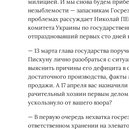
милицией. И мы снова будем прибе
незыблемости — запасникам Госрезе
проблемах рассуждает Николай ПЕ
комитета Украины по государствен
отпраздновавший первых сто дней н
— 13 марта глава государства пору
Пискуну лично разобраться с ситуац
выяснить причины его дефицита в 
достаточного производства, факты
продажи. А 17 апреля вас назначили
рачительный хозяин первым делом о
ускользнуло от вашего взора?
— В первую очередь нехватка госре
ответственном хранении на элеват