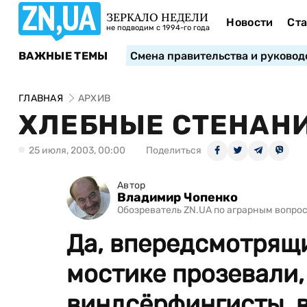
ЗЕРКАЛО НЕДЕЛИ
Новости
Ста
не подводим с 1994-го года
ВАЖНЫЕ ТЕМЫ
Смена правительства и руковод
ГЛАВНАЯ
АРХИВ
ХЛЕБНЫЕ СТЕНАН
25 июля, 2003, 00:00
Поделиться
Автор
Владимир Чопенко
Обозреватель ZN.UA по аграрным вопро
Да, впередсмотрящ
мостике прозевали,
виндсёрфингисты, в