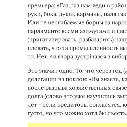
премьера: «Газ, газ нам веди в райо
руки, бока, души, карманы, паля газ
Или те несгибаемые борцы за народ
парламенте всеми азимутами и цве
(приватизировать, разбазарить) на
плевать, что та промышленность вып
то. Нет, «я вчора зустрiчався з вибо
Это значит одно. То, что через год
делегации на поклон: «Вы знаете, 
после разрыва хозяйственных связе
долга (слово это уже научились выго
лет - если кредиторы согласятся, ко
густо, но что можно хотя бы съесть