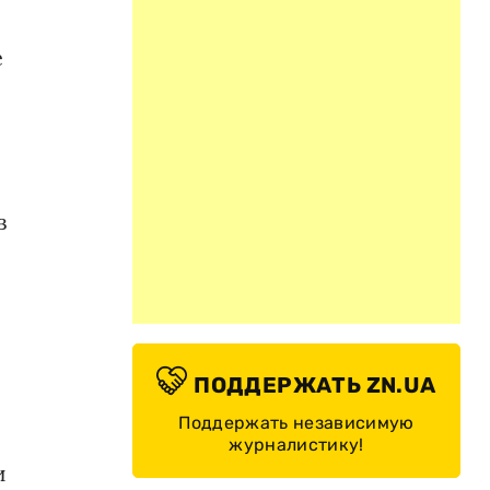
е
в
ПОДДЕРЖАТЬ ZN.UA
Поддержать независимую
журналистику!
и