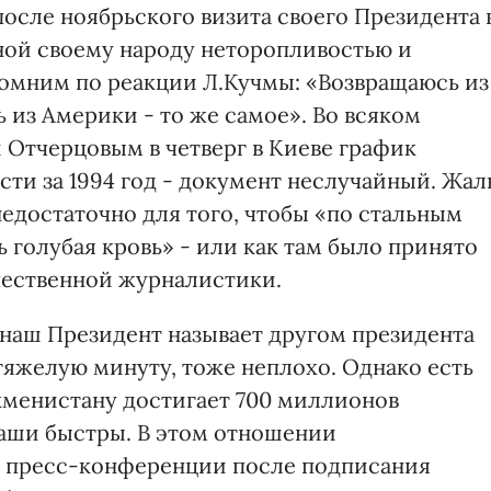
после ноябрьского визита своего Президента 
ной своему народу неторопливостью и
помним по реакции Л.Кучмы: «Возвращаюсь из
ь из Америки - то же самое». Во всяком
Отчерцовым в четверг в Киеве график
ти за 1994 год - документ неслучайный. Жал
недостаточно для того, чтобы «по стальным
 голубая кровь» - или как там было принято
чественной журналистики.
о наш Президент называет другом президента
тяжелую минуту, тоже неплохо. Однако есть
кменистану достигает 700 миллионов
 наши быстры. В этом отношении
а пресс-конференции после подписания