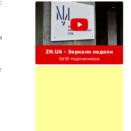
с
а
ZN.UA - Зеркало недели
5610 подписчиков
е