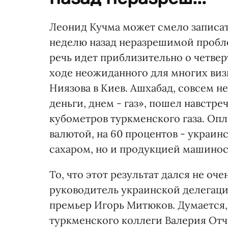
Леонид Кучма может смело записать
неделю назад неразрешимой проблем
речь идет приблизительно о четвер
ходе неожиданного для многих виз
Ниязова в Киев. Ашхабад, совсем н
деньги, днем - газ», пошел навстре
кубометров туркменского газа. Опл
валютой, на 60 процентов - украин
сахаром, но и продукцией машинос
То, что этот результат дался не оче
руководитель украинской делегаци
премьер Игорь Митюков. Думается,
туркменского коллеги Валерия Отче