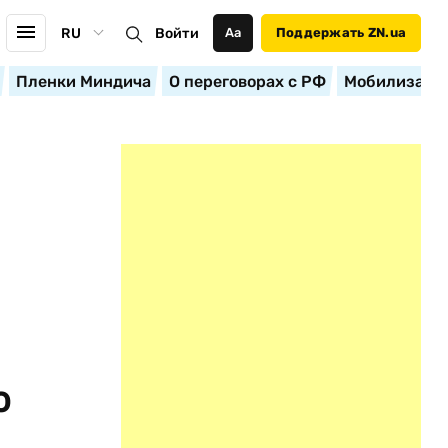
RU
Войти
Аа
Поддержать ZN.ua
Пленки Миндича
О переговорах с РФ
Мобилизация
ю