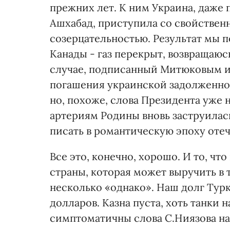
прежних лет. К ним Украина, даже 
Ашхабад, приступила со свойствен
созерцательностью. Результат мы 
Канады - газ перекрыт, возвращаюс
случае, подписанный Митюковым и 
погашения украинской задолженнос
но, похоже, слова Президента уже 
артериям Родины вновь заструилась
писать в романтическую эпоху оте
Все это, конечно, хорошо. И то, чт
страны, которая может выручить в 
несколько «однако». Наш долг Тур
долларов. Казна пуста, хоть танки
симптоматичны слова С.Ниязова н