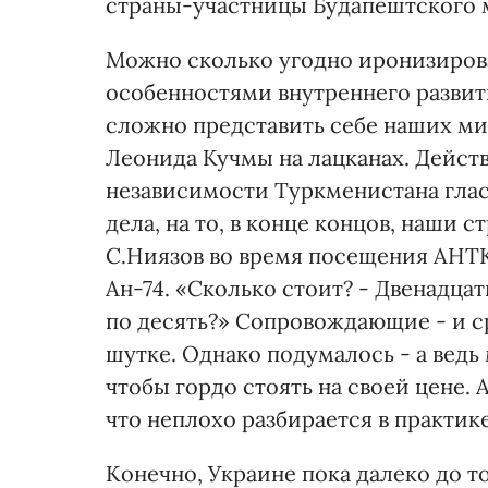
страны-участницы Будапештского м
Можно сколько угодно иронизирова
особенностями внутреннего развит
сложно представить себе наших м
Леонида Кучмы на лацканах. Дейст
независимости Туркменистана гласи
дела, на то, в конце концов, наши 
С.Ниязов во время посещения АНТ
Ан-74. «Сколько стоит? - Двенадцат
по десять?» Сопровождающие - и с
шутке. Однако подумалось - а ведь
чтобы гордо стоять на своей цене.
что неплохо разбирается в практи
Конечно, Украине пока далеко до т