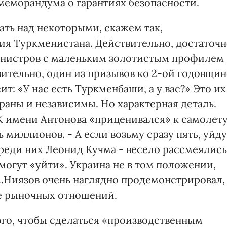
еморандума о гарантиях безопасности.
ть над некоторыми, скажем так,
ия Туркменистана. Действительно, достаточ
инистров с маленьким золотистым профилем
вительно, один из призывов ко 2-ой годовщин
т: «У нас есть Туркменбаши, а у вас?» Это их
страны и независимы. Но характерная деталь.
К имени Антонова «приценивался» к самолет
ь миллионов. - А если возьму сразу пять, уйду
реди них Леонид Кучма - весело рассмеялись
 могут «уйти». Украина не в том положении,
 А.Ниязов очень наглядно продемонстрировал,
ке рыночных отношений.
ого, чтобы сделаться «производственным