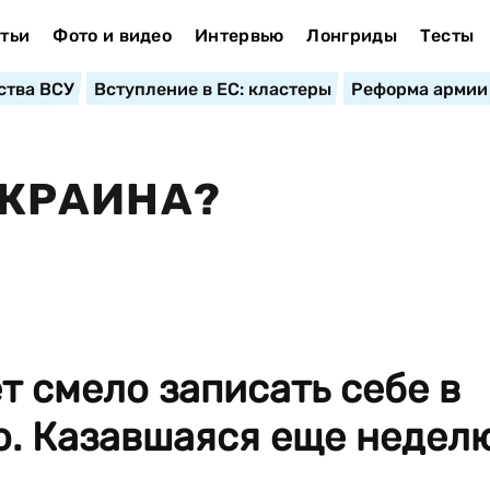
тьи
Фото и видео
Интервью
Лонгриды
Тесты
ства ВСУ
Вступление в ЕС: кластеры
Реформа армии
 УКРАИНА?
 смело записать себе в
о. Казавшаяся еще недел