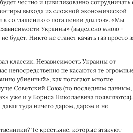
будет честно и цивилизованно сотрудничать 
риентиры выхода из сложной экономической
и к соглашению о погашении долгов». «Мы
езависимости Украины» (выделено мною -
не будет. Никто не станет качать газ просто з
азал классик. Независимость Украины от
 нас непосредственно не касаются те огромны
винно убиенный», как полагают многие
пуще Советский Союз (по последним данным,
зах» уже и у Бориса Николаевича появляются).
е давая туда ничего даром, даром и не
твенники? Те крестьяне, которые атакуют