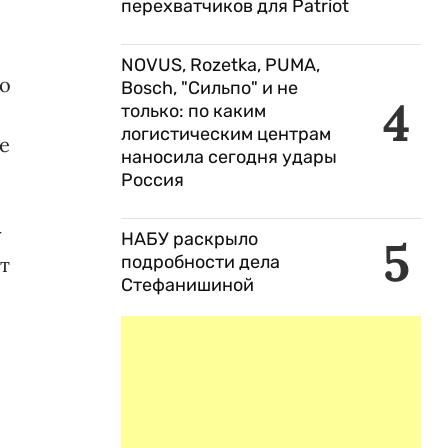
перехватчиков для Patriot
NOVUS, Rozetka, PUMA,
но
Bosch, "Сильпо" и не
4
только: по каким
логистическим центрам
е
наносила сегодня удары
Россия
у
НАБУ раскрыло
5
подробности дела
т
Стефанишиной