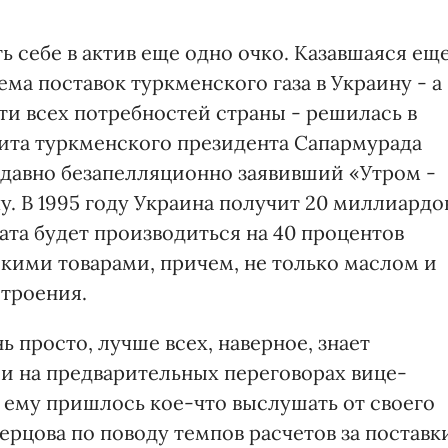
 себе в актив еще одно очко. Казавшаяся ещ
а поставок туркменского газа в Украину - а
ти всех потребностей страны - решилась в
ита туркменского президента Сапармурада
едавно безапелляционно заявивший «Утром -
чу. В 1995 году Украина получит 20 миллиардо
ата будет производиться на 40 процентов
скими товарами, причем, не только маслом и
троения.
нь просто, лучше всех, наверное, знает
и на предварительных переговорах вице-
 ему пришлось кое-что выслушать от своего
рцова по поводу темпов расчетов за поставк