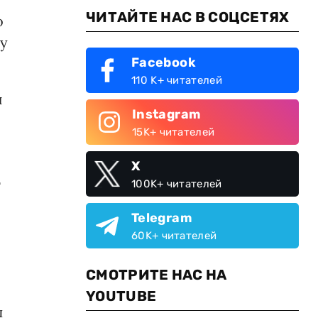
ЧИТАЙТЕ НАС В СОЦСЕТЯХ
о
ту
Facebook
110 K+ читателей
и
Instagram
15K+ читателей
X
т
100K+ читателей
Telegram
60K+ читателей
СМОТРИТЕ НАС НА
YOUTUBE
п