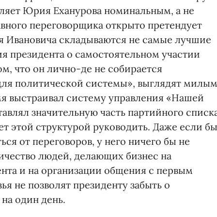
ляет Юрия Еханурова номинальным, а не
лавного переговорщика открыто претендует
я Ивановича складываются не самые лучшие
я президента о самостоятельном участии
ом, что он лично-де не собирается
о для политической системы», выглядят милы
я выстраивал систему управления «Нашей
тавлял значительную часть партийного списка
жет этой структурой руководить. Даже если б
ся от переговоров, у него ничего бы не
личество людей, делающих бизнес на
нта и на организации общения с первым
ья не позволят президенту забыть о
на один день.