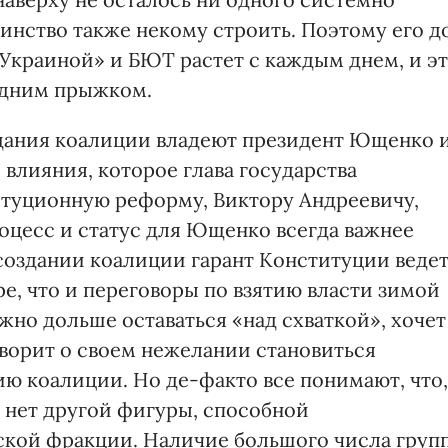
инство также некому строить. Поэтому его д
 Украиной» и БЮТ растет с каждым днем, и э
 одним прыжком.
здания коалиции владеют президент Ющенко 
 влияния, которое глава государства
итуционную реформу, Виктору Андреевичу,
роцесс и статус для Ющенко всегда важнее
 создании коалиции гарант Конституции веде
е, что и переговоры по взятию власти зимой
жно дольше оставаться «над схваткой», хочет
оворит о своем нежелании становиться
ию коалиции. Но де-факто все понимают, что,
 нет другой фигуры, способной
ской фракции. Наличие большого числа груп