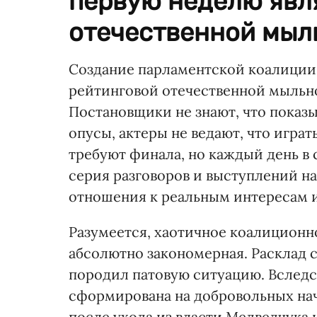
первую неделю явл
отечественной мыль
Создание парламентской коалиции
рейтинговой отечественной мыльно
Постановщики не знают, что показы
опусы, актеры не ведают, что игра
требуют финала, но каждый день в
серия разговоров и выступлений н
отношения к реальным интересам 
Разумеется, хаотичное коалиционн
абсолютно закономерная. Расклад с
породил патовую ситуацию. Вследс
сформирована на добровольных на
после ухода из власти Медведчука 