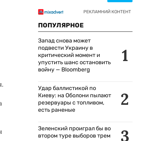
ПОПУЛЯРНОЕ
Запад снова может
подвести Украину в
1
критический момент и
упустить шанс остановить
войну — Bloomberg
я.
Удар баллистикой по
2
Киеву: на Оболони пылают
а
резервуары с топливом,
есть раненые
Зеленский проиграл бы во
3
н
втором туре выборов трем