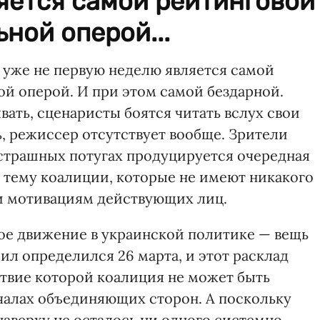
яется самой рейтинговой
ной оперой...
 уже не первую неделю является самой
й оперой. И при этом самой бездарной.
вать, сценаристы боятся читать вслух свои
ть, режиссер отсутствует вообще. Зрители
 страшных потугах продуцируется очередная
а тему коалиции, которые не имеют никакого
и мотивациям действующих лиц.
ое движение в украинской политике — вещь
ил определился 26 марта, и этот расклад
твие которой коалиция не может быть
чалах объединяющих сторон. А поскольку
наверху не осталось ни одного системно