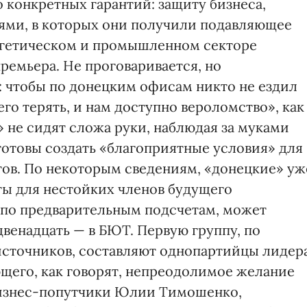
 конкретных гарантий: защиту бизнеса,
ями, в которых они получили подавляющее
ергетическом и промышленном секторе
премьера. Не проговаривается, но
: чтобы по донецким офисам никто не ездил
его терять, и нам доступно вероломство», как
 не сидят сложа руки, наблюдая за муками
отовы создать «благоприятные условия» для
гов. По некоторым сведениям, «донецкие» уж
ы для нестойких членов будущего
 по предварительным подсчетам, может
двенадцать — в БЮТ. Первую группу, по
сточников, составляют однопартийцы лидер
щего, как говорят, непреодолимое желание
 бизнес-попутчики Юлии Тимошенко,