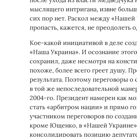
мыслящего интригана, извне больш
сих пор нет. Раскол между «Нашей
пропасть, кажется, не преодолеть
Кое-какой инициативой в деле со
«Наша Украина». И осознание этого
сохранил, даже несмотря на конст
похоже, более всего греет душу. П
результата. Поэтому переговоры о
в той же непоследовательной манер
2004-го. Президент намерен как мо
стать «арбитром нации» и прямо г
участником переговоров по создан
кроме Ющенко, в «Нашей Украине»
консолидировать позицию депутат