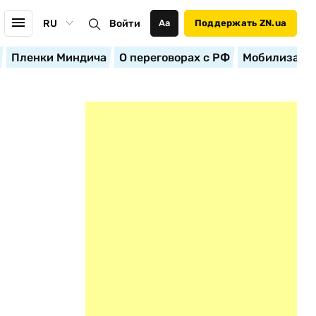
RU
Войти
Аа
Поддержать ZN.ua
Пленки Миндича
О переговорах с РФ
Мобилизация