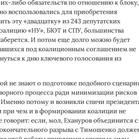
их-либо обязательств по отношению к блоку,
но воспользовались для приобретения
ить эту «двадцатку» из 243 депутатских
коалицию «НУ», БЮТ и СПУ, большинства
наберется. И потом еще долго можно будет
исавшихся под коалиционным соглашением не
рнуться к дню ключевого голосования из
вой не знают о подготовке подобного сценари
ворного процесса ради минимизации рисков
 Именно потому и возникли спичи президент
ни при чем и в формировании коалиции не
е говорит: если, мол, Ехануров объединится с
с окончательного разрыва с Тимошенко долже
для этой работы привлечены крупные силы.