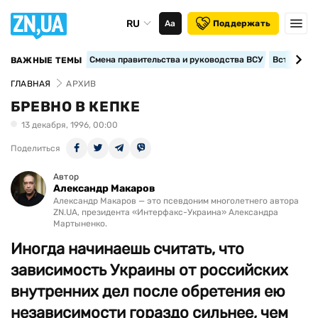
RU
Аа
Поддержать
Смена правительства и руководства ВСУ
Вступление
ВАЖНЫЕ ТЕМЫ
ГЛАВНАЯ
АРХИВ
БРЕВНО В КЕПКЕ
13 декабря, 1996, 00:00
Поделиться
Автор
Александр Макаров
Александр Макаров — это псевдоним многолетнего автора
ZN.UA, президента «Интерфакс-Украина» Александра
Мартыненко.
Иногда начинаешь считать, что
зависимость Украины от российских
внутренних дел после обретения ею
независимости гораздо сильнее, чем