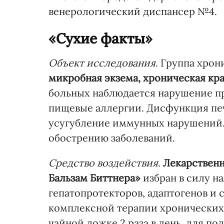
венерологический диспансер №4.
«Сухие факты»
Объект исследования
. Группа хро
микробная экзема, хроническая кр
больных наблюдается нарушение пр
пищевые аллергии. Дисфункция пе
усугубление иммунных нарушений.
обострению заболеваний.
Средство воздействия
.
Лекарствен
Бальзам Биттнера»
избран в силу н
гепатопротекторов, адаптогенов и 
комплексной терапии хронических 
чайной ложке 2 раза в день, для по