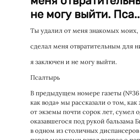
меня отвратительны
не могу выйти. Пса..
Ты удалил от меня знакомых моих,
сделал меня отвратительным для н
я заключен и не могу выйти.
Псалтырь
В предыдущем номере газеты (№36 от
как вода» мы рассказали о том, ка
от экземы почти сорок лет, сумел 
оказавшегося под рукой бальзама Б
в одном из столичных диспансеров
перед медиками встал вопрос о пе