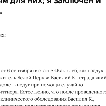
м для них; я заключен и
.
их;
 6 сентября) в статье «Как хлеб, как воздух,
к житель Белой Церкви Василий К., страдавши
одолеть недуг при помощи случайно
иттнера. Естественно, что после проведенног
 клинического обследования Василия К.,
рспективах целенаправленного применения