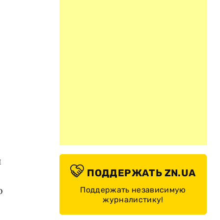
й
ПОДДЕРЖАТЬ ZN.UA
о
Поддержать независимую
журналистику!