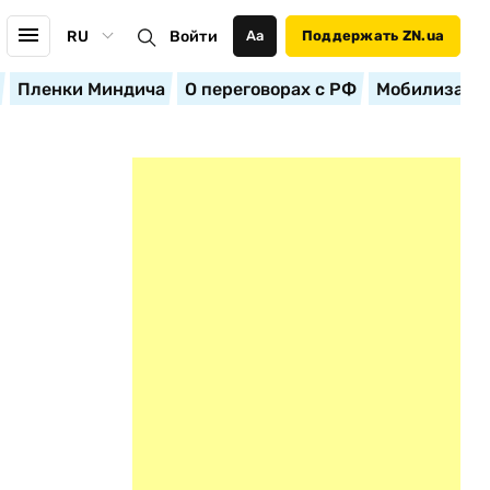
RU
Войти
Аа
Поддержать ZN.ua
Пленки Миндича
О переговорах с РФ
Мобилизация