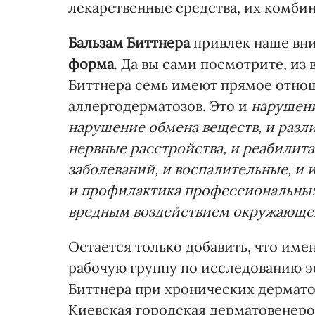
лекарственные средства, их комби
Бальзам Биттнера
привлек наше вн
форма
. Да вы сами посмотрите, из
Биттнера семь имеют прямое отно
аллергодерматозов. Это и
нарушени
нарушение обмена веществ, и разл
нервные расстройства, и реабили
заболеваний, и воспалительные, и
и профилактика профессиональных
вредным воздействием окружающе
Остается только добавить, что им
рабочую группу по исследованию 
Биттнера при хронических дермато
Киевская городская дерматовенеро