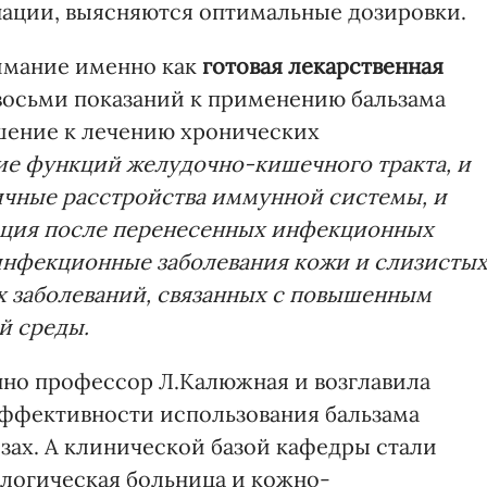
нации, выясняются оптимальные дозировки.
имание именно как
готовая лекарственная
 восьми показаний к применению бальзама
шение к лечению хронических
е функций желудочно-кишечного тракта, и
ичные расстройства иммунной системы, и
тация после перенесенных инфекционных
 инфекционные заболевания кожи и слизистых
 заболеваний, связанных с повышенным
й среды.
енно профессор Л.Калюжная и возглавила
эффективности использования бальзама
зах. А клинической базой кафедры стали
логическая больница и кожно-