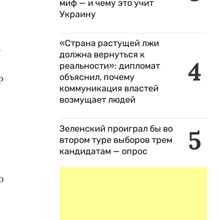
миф — и чему это учит
Украину
«Страна растущей лжи
т
должна вернуться к
4
реальности»: дипломат
объяснил, почему
Р
коммуникация властей
возмущает людей
Зеленский проиграл бы во
5
втором туре выборов трем
кандидатам — опрос
о