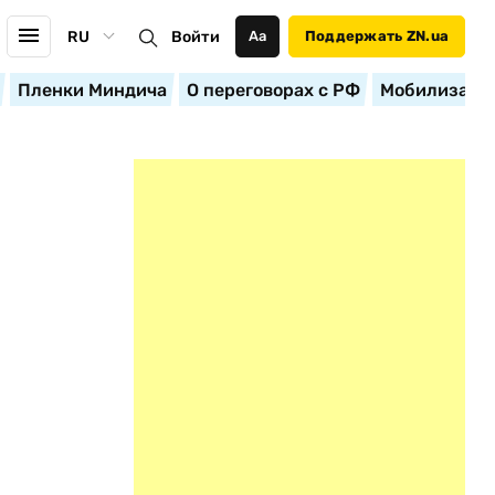
RU
Войти
Аа
Поддержать ZN.ua
Пленки Миндича
О переговорах с РФ
Мобилизация