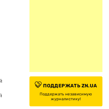
й
ПОДДЕРЖАТЬ ZN.UA
Поддержать независимую
й
журналистику!