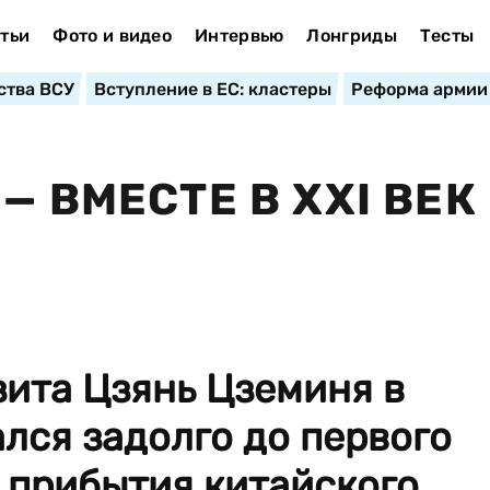
тьи
Фото и видео
Интервью
Лонгриды
Тесты
ства ВСУ
Вступление в ЕС: кластеры
Реформа армии
— ВМЕСТЕ В XXI ВЕК
ита Цзянь Цземиня в
лся задолго до первого
т прибытия китайского