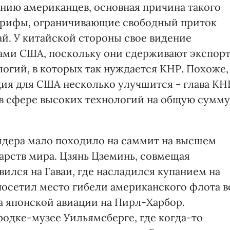
ению американцев, основная причина такого
тарифы, ограничивающие свободный приток
ай. У китайской стороны свое видение
ами США, поскольку они сдерживают экспор
гий, в которых так нуждается КНР. Похоже,
ция для США несколько улучшится - глава КН
 в сфере высоких технологий на общую сумму
лидера мало походило на саммит на высшем
арств мира. Цзянь Цземинь, совмещая
вился на Гаваи, где насладился купанием на
осетил место гибели американского флота в
а японской авиации на Пирл-Харбор.
родке-музее Уильямсберге, где когда-то