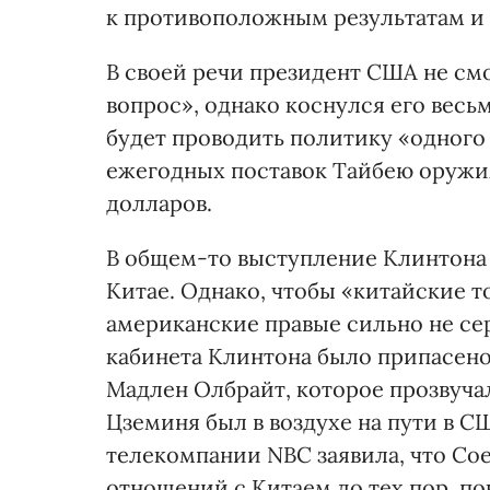
к противоположным результатам и
В своей речи президент США не см
вопрос», однако коснулся его весьм
будет проводить политику «одного 
ежегодных поставок Тайбею оружия
долларов.
В общем-то выступление Клинтона 
Китае. Однако, чтобы «китайские 
американские правые сильно не се
кабинета Клинтона было припасено
Мадлен Олбрайт, которое прозвучал
Цземиня был в воздухе на пути в С
телекомпании NBC заявила, что Со
отношений с Китаем до тех пор, по