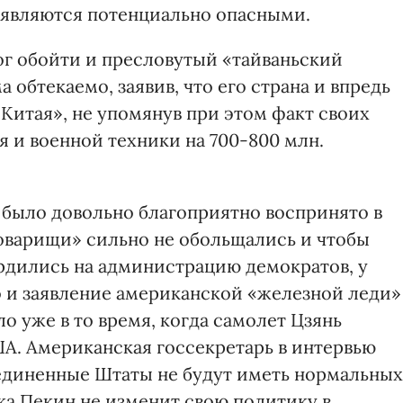
 являются потенциально опасными.
ог обойти и пресловутый «тайваньский
а обтекаемо, заявив, что его страна и впредь
Китая», не упомянув при этом факт своих
 и военной техники на 700-800 млн.
было довольно благоприятно воспринято в
товарищи» сильно не обольщались и чтобы
рдились на администрацию демократов, у
 и заявление американской «железной леди»
о уже в то время, когда самолет Цзянь
ША. Американская госсекретарь в интервью
единенные Штаты не будут иметь нормальных
ка Пекин не изменит свою политику в