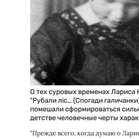
О тех суровых временах Лариса 
"Рубали ліс… (Спогади галичанки
помешали сформироваться сильн
детстве человечные черты харак
"Прежде всего, когда думаю о Лар