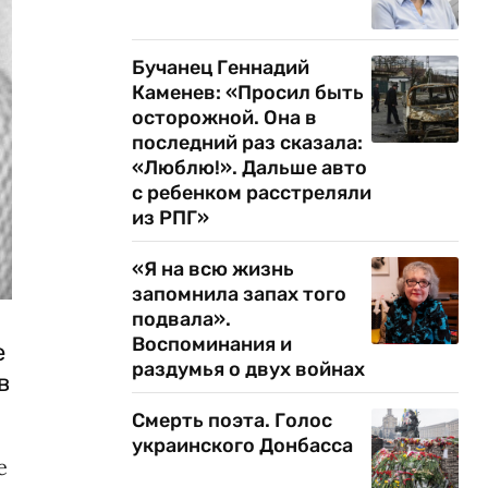
Бучанец Геннадий
Каменев: «Просил быть
осторожной. Она в
последний раз сказала:
«Люблю!». Дальше авто
с ребенком расстреляли
из РПГ»
«Я на всю жизнь
запомнила запах того
подвала».
Воспоминания и
е
раздумья о двух войнах
в
Смерть поэта. Голос
украинского Донбасса
е