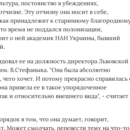
ьтура, постоянство в убеждениях,
тчизне. Эту отчизну она носит в себе,
цкая принадлежит к старинному благородном
это время не поддался полонизации,
орит о ней академик НАН Украины, бывший
й.
ендовал ее на должность директора Львовской
м. В.Стефаныка. "Она была абсолютно
 чего хочет. И потому прекрасно справилась 
на привела ее в такое упорядоченное
так и относительно внешнего вида", - считает
рядок в том, что она думает, говорит,
. Может смолчать, перевести тему на что-то