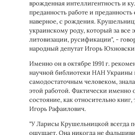
врожденная интеллигентность и кул
преданность работе и преданность о
наверное, с рождения. Крушельни
украинскому роду, который за все 
литовизации, русификации", - гов
народный депутат Игорь Юхновски
Именно он в октябре 1991 г. реком
научной библиотеки НАН Украины и
самодостаточным человеком, знала,
этой работой. Фактически именно о
состояние, как относительно книг, 
Игорь Рафаилович.
"У Ларисы Крушельницкой всегда по
ощущает. Она никогда не фальшивит