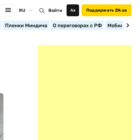
RU
Войти
Аа
Поддержать ZN.ua
Пленки Миндича
О переговорах с РФ
Мобилизация