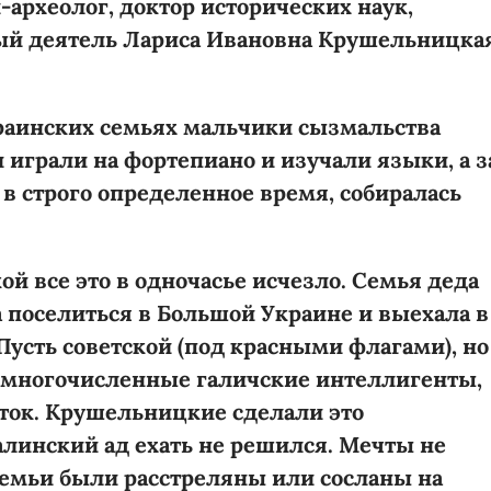
-археолог, доктор исторических наук,
ый деятель Лариса Ивановна Крушельницка
раинских семьях мальчики сызмальства
 играли на фортепиано и изучали языки, а з
 в строго определенное время, собиралась
ой все это в одночасье исчезло. Семья деда
 поселиться в Большой Украине и выехала в
 Пусть советской (под красными флагами), но
а многочисленные галичские интеллигенты,
сток. Крушельницкие сделали это
алинский ад ехать не решился. Мечты не
семьи были расстреляны или сосланы на