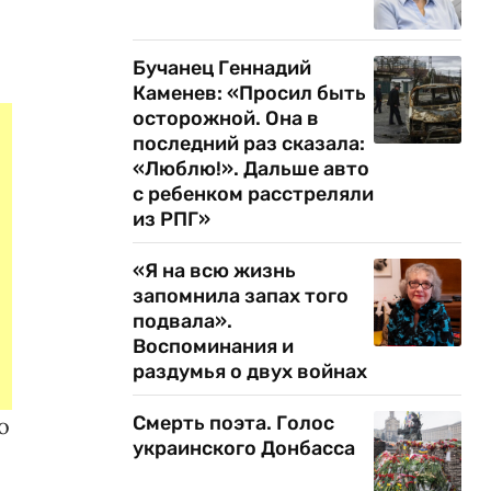
Бучанец Геннадий
Каменев: «Просил быть
осторожной. Она в
последний раз сказала:
«Люблю!». Дальше авто
с ребенком расстреляли
из РПГ»
«Я на всю жизнь
запомнила запах того
подвала».
Воспоминания и
раздумья о двух войнах
Смерть поэта. Голос
о
украинского Донбасса