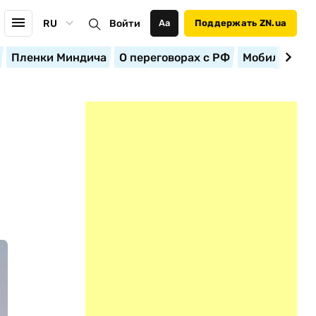
RU
Войти
Аа
Поддержать ZN.ua
Пленки Миндича
О переговорах с РФ
Мобилизация