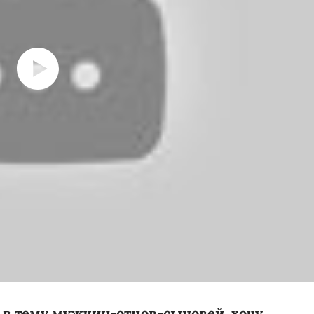
я в тему мужчин-отцов-сыновей, хочу