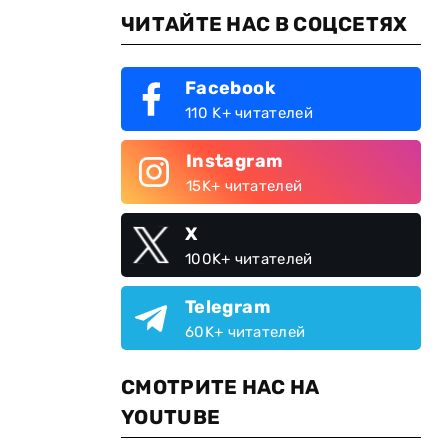
ЧИТАЙТЕ НАС В СОЦСЕТЯХ
Facebook
110 K+ читателей
Instagram
15K+ читателей
X
100K+ читателей
Telegram
60K+ читателей
СМОТРИТЕ НАС НА
YOUTUBE