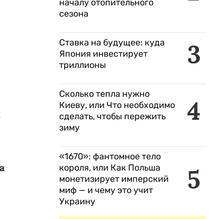
началу отопительного
сезона
Ставка на будущее: куда
3
Япония инвестирует
триллионы
Сколько тепла нужно
4
Киеву, или Что необходимо
и
сделать, чтобы пережить
зиму
«1670»: фантомное тело
а
короля, или Как Польша
5
монетизирует имперский
миф — и чему это учит
Украину