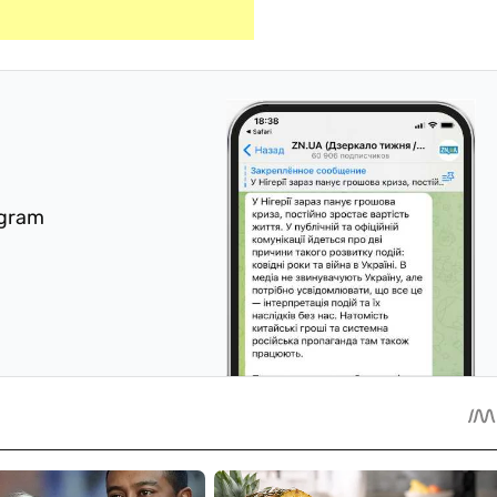
egram