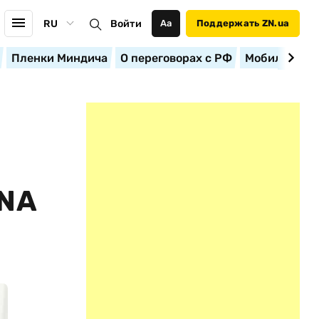
RU
Войти
Аа
Поддержать ZN.ua
Пленки Миндича
О переговорах с РФ
Мобилизация
NA