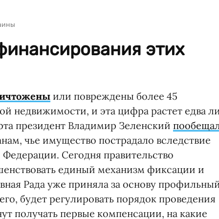
раины
 финансирования этих
ничтожены
или повреждены более 45
й недвижимости, и эта цифра растет едва л
арта президент Владимир Зеленский
пообеща
анам, чье имущество пострадало вследствие
 Федерации. Сегодня правительство
ршенствовать единый механизм фиксации и
овная Рада уже приняла за основу профильны
его, будет регулировать порядок проведения
нут получать первые компенсации, на какие