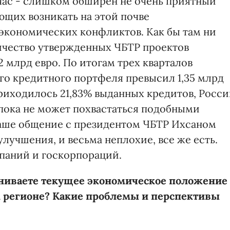
йчас - слишком обширен не очень приятный
щих возникать на этой почве
экономических конфликтов. Как бы там ни
личество утвержденных ЧБТР проектов
,2 млрд евро. По итогам трех кварталов
го кредитного портфеля превысил 1,35 млрд
приходилось 21,83% выданных кредитов, Росс
а пока не может похвастаться подобными
 наше общение с президентом ЧБТР Ихсаном
учшения, и весьма неплохие, все же есть.
паний и госкорпораций.
ениваете текущее экономическое положение
 регионе? Какие проблемы и перспективы