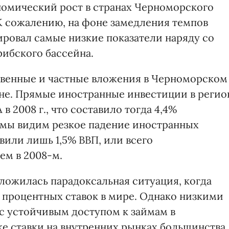
кономический рост в странах Черноморского
 К сожалению, на фоне замедления темпов
ировал самые низкие показатели наряду со
ибского бассейна.
твенные и частные вложения в Черноморском
вне. Прямые иностранные инвестиции в регио
в 2008 г., что составило тогда 4,4%
р мы видим резкое падение иностранных
авили лишь 1,5% ВВП, или всего
чем в 2008-м.
 сложилась парадоксальная ситуация, когда
 процентных ставок в мире. Однако низкими
с устойчивым доступом к займам в
е ставки на внутренних рынках большинства