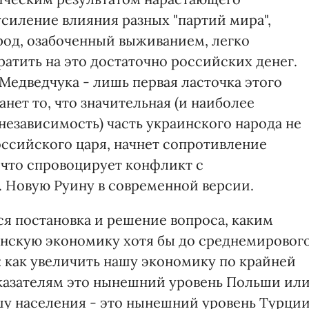
силение влияния разных "партий мира",
арод, озабоченный выживанием, легко
атить на это достаточно российских денег.
Медведчука - лишь первая ласточка этого
анет то, что значительная (и наиболее
 независимость) часть украинского народа не
российского царя, начнет сопротивление
 что спровоцирует конфликт с
 Новую Руину в современной версии.
ся постановка и решение вопроса, каким
инскую экономику хотя бы до среднемировог
т: как увеличить нашу экономику по крайней
оказателям это нынешний уровень Польши ил
шу населения - это нынешний уровень Турци