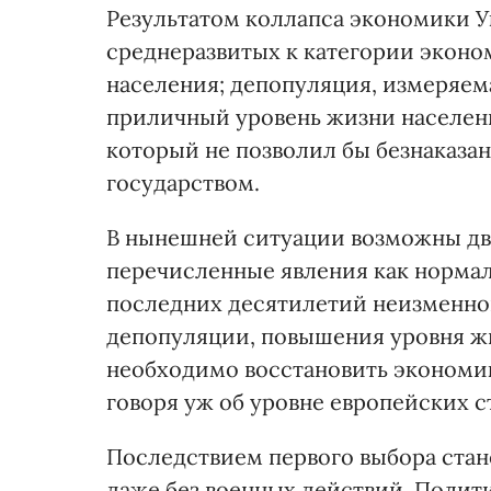
Результатом коллапса экономики У
среднеразвитых к категории эконо
населения; депопуляция, измеряе
приличный уровень жизни населени
который не позволил бы безнаказа
государством.
В нынешней ситуации возможны два
перечисленные явления как нормал
последних десятилетий неизменной
депопуляции, повышения уровня ж
необходимо восстановить экономик
говоря уж об уровне европейских с
Последствием первого выбора стан
даже без военных действий. Полит