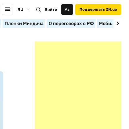
RU
Войти
Аа
Поддержать ZN.ua
Пленки Миндича
О переговорах с РФ
Мобилизация