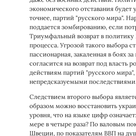
экономического отставания будет у
точнее, партий "русского мира". Н
поддается зомбированию, если потр
Триумфальный возврат в политику 
процесса. Угрозой такого выбора ст
пассионарная, закаленная в боях за
согласится на возврат под власть 
действиям партий "русского мира",
непредсказуемыми последствиями.
Следствием второго выбора являет
образом можно восстановить укра
уровня, что на языке цифр означае
мере в четыре раза? По валовым п
Швеции, по показателям ВВП на ду