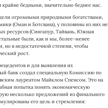
и крайне бедными, значительно беднее нас.
ладели огромными природными богатствами,
ики (Оман и Ботсвана), у половины из них не
х ресурсов (Сингапур, Тайвань, Южная
Остальные были, как и мы, более-менее
 но в недостаточной степени, чтобы
ческий рост.
рецедентов и для выявления их
ный банк создал специальную Комиссию по
левским лауреатом Майклом Спенсом. Это на
абная попытка понять экономическую
ирую несколько предложений из финального
мулированы его цель и стремления: