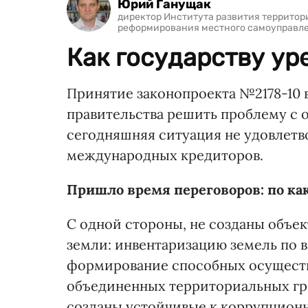
Юрий Ганущак
директор Института развития территори
реформирования местного самоуправле
Как государству ур
Принятие законопроекта №2178-10 
правительства решить проблему с о
сегодняшняя ситуация не удовлетво
международных кредиторов.
Пришло время переговоров: по ка
С одной стороны, не созданы объе
земли: инвентаризацию земель по в
формирование способных осуществ
объединенных территориальных гр
созданы устойчивые к коррупционн