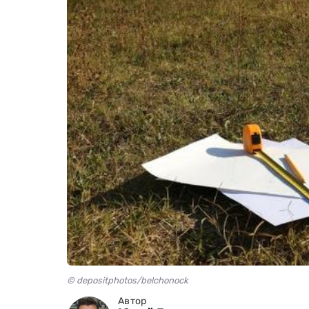
© depositphotos/belchonock
Автор