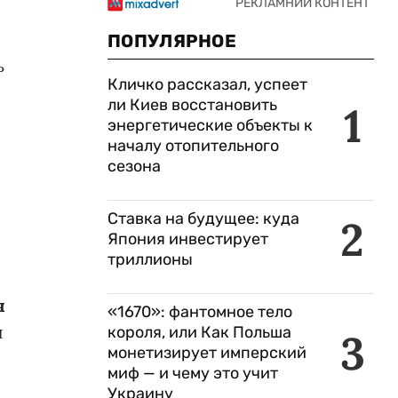
ПОПУЛЯРНОЕ
ь
Кличко рассказал, успеет
ли Киев восстановить
1
энергетические объекты к
началу отопительного
сезона
Ставка на будущее: куда
2
Япония инвестирует
триллионы
я
«1670»: фантомное тело
и
короля, или Как Польша
3
монетизирует имперский
миф — и чему это учит
Украину