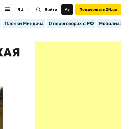
RU
Войти
Аа
Поддержать ZN.ua
Пленки Миндича
О переговорах с РФ
Мобилизация
КАЯ