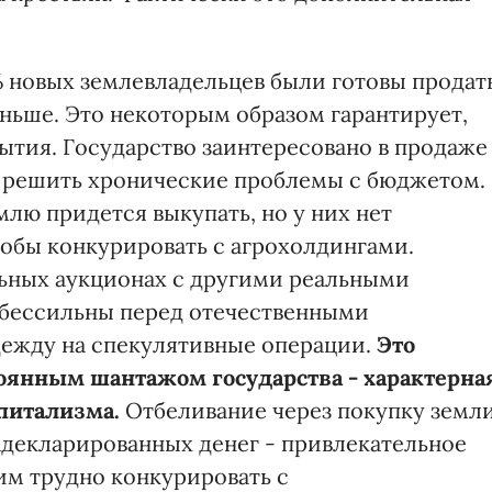
% новых землевладельцев были готовы продат
меньше. Это некоторым образом гарантирует,
рытия. Государство заинтересовано в продаже
бы решить хронические проблемы с бюджетом.
лю придется выкупать, но у них нет
тобы конкурировать с агрохолдингами.
льных аукционах с другими реальными
 бессильны перед отечественными
дежду на спекулятивные операции.
Это
оянным шантажом государства - характерна
питализма.
Отбеливание через покупку земл
декларированных денег - привлекательное
им трудно конкурировать с