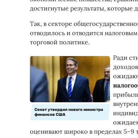
достигнутые результаты, которые 
Так, в секторе общегосударственн
отводилось и отводится налоговы
торговой политике.
Ради ст
доходов
ожидаю
налого
прибыль
внутрен
Сенат утвердил нового министра
индивид
финансов США
ожидаем
оценивают широко в пределах 5–9 т