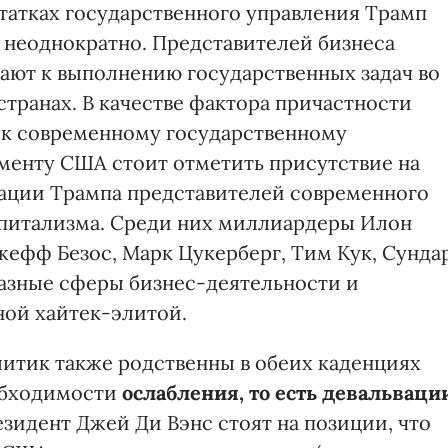
татках государственного управления Трамп
 неоднократно. Представителей бизнеса
ают к выполнению государственных задач во
странах. В качестве фактора причастности
 к современному государственному
енту США стоит отметить присутствие на
ации Трампа представителей современного
питализма. Среди них миллиардеры Илон
жефф Безос, Марк Цукерберг, Тим Кук, Сунда
азные сферы бизнес-деятельности и
ой хайтек-элитой.
итик также родственны в обеих каденциях
еобходимости
ослабления, то есть девальваци
езидент Джей Ди Вэнс стоят на позиции, что