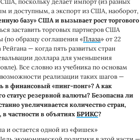
США, поскольку делает импорт (из разных
ым и доступным, а экспорт из США, наоборот,
нную базу» США и вызывает рост торгового
ться заставить торговых партнеров США
ы (по образцу соглашения «
Плаза
» от 22
 Рейгана — когда пять развитых стран
евальвации доллара для уменьшения
вле). Все словно из учебника по основам
 возможности реализации таких шагов —
ть в финансовый «пинг-понг»?
А как
го статус резервной валюты? Безопасна ли
станно увеличивается количество стран,
, в частности в объятиях
БРИКС
?
а и остается одной из «фишек»
ель экономической политики в этой части 