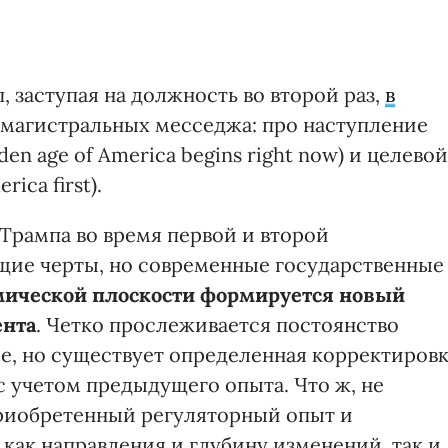
 заступая на должность во второй раз,
в
 магистральных месседжа: про наступление
en age of America begins right now) и целевой
ica first).
рампа во время первой и второй
щие черты, но современные государственные
мической плоскости формируется новый
ента
. Четко прослеживается постоянство
ие, но существует определенная корректиров
с учетом предыдущего опыта. Что ж, не
риобретенный регуляторный опыт и
как направления и глубину изменений, так и