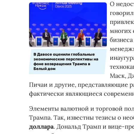
О недос
говорил
привлек
многих 
бизнеса
менеджм
В Давосе оценили глобальные
инаугур
экономические перспективы на
фоне возвращения Трампа в
технока
Белый дом
Маск, Д
Пичаи и другие, представляющие р
фактически являющиеся современн
Элементы валютной и торговой пол
Трампа. Так, известны тезисы о н
доллара
. Дональд Трамп и вице-пр