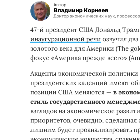
Автор
Владимир Корнеев
Доктор экономических наук, профессор
47-й президент США Дональд Трамп,
инаугурационной речи
озвучил два
золотого века для Америки (The gold
фокус «Америка прежде всего» (Amer
Акценты экономической политики Т
президентских каденций имеют об
позиции США меняются —
в эконо
стиль государственного менеджм
взглядов на экономическое развит
приоритетов, очевидно, сделанная 
лишним будет проанализировать п
экономические новшества, сравнив 