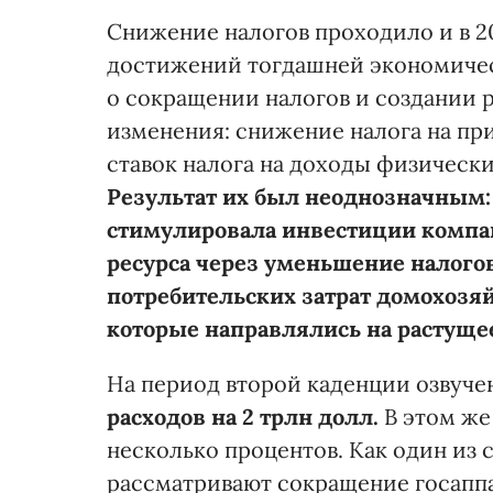
Снижение налогов проходило и в 20
достижений тогдашней экономичес
о сокращении налогов и создании р
изменения: снижение налога на пр
ставок налога на доходы физически
Результат их был
неоднозначным:
стимулировала инвестиции компа
ресурса через уменьшение налогово
потребительских затрат домохозяй
которые направлялись на растущее
На период второй каденции озвуч
расходов
на 2 трлн долл.
В этом же
несколько процентов. Как один из
рассматривают сокращение госаппа