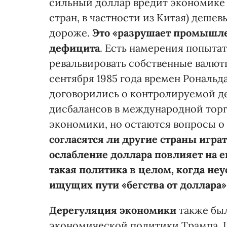
сильный доллар вредит экономике 
стран, в частности из Китая) дешев
дороже.
Это «разрушает промышле
дефицита
. Есть намерения попыта
ревальвировать собственные валют
сентября 1985 года времен Рональда
договорились о контролируемой д
дисбалансов в международной торго
экономики, но остаются вопросы о
согласятся ли другие страны игра
ослабление доллара повлияет на е
такая политика в целом, когда неу
ищущих пути «бегства от доллара»
Дерегуляция экономики
также был
экономической политики Трампа. Ц