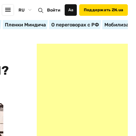
RU
Войти
Аа
Поддержать ZN.ua
Пленки Миндича
О переговорах с РФ
Мобилизация
И?