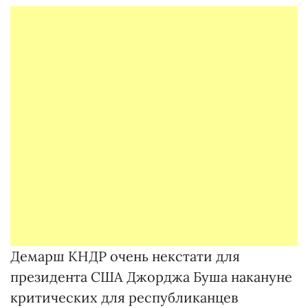
Демарш КНДР очень некстати для
президента США Джорджа Буша накануне
критических для республиканцев