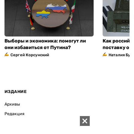
Выборы и экономика: помогут ли
Как российс
они избавиться от Путина?
поставку ор
Сергей Корсунский
Наталия Бут
ИЗДАНИЕ
Архивы
Редакция
Реклама
Редакционная политика