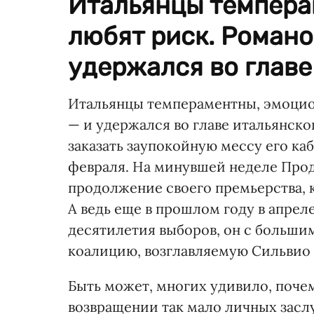
Итальянцы темпера
любят риск. Романо
удержался во главе 
Итальянцы темпераментны, эмоцио
— и удержался во главе итальянско
заказать заупокойную мес­су его ка
февраля. На минувшей неделе Прод
продолжение своего премьерства, ко
А ведь еще в прошлом году в апрел
десятилетия выборов, он с больши
коалицию, возглавляемую Сильвио
Быть может, многих удивило, почем
возвращении так мало личных заслу