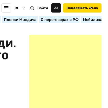
RU
Войти
Аа
Поддержать ZN.ua
Пленки Миндича
О переговорах с РФ
Мобилизация
ДИ.
ГО