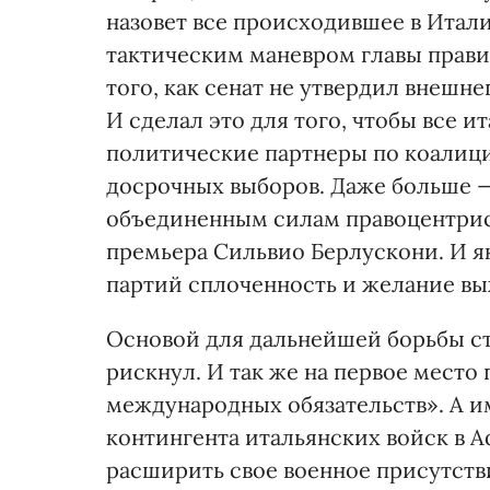
назовет все происходившее в Итал
тактическим маневром главы правит
того, как сенат не утвердил внешн
И сделал это для того, чтобы все и
политические партнеры по коалици
досрочных выборов. Даже больше —
объединенным силам правоцентрис
премьера Сильвио Берлускони. И як
партий сплоченность и желание вы
Основой для дальнейшей борьбы ста
рискнул. И так же на первое мест
международных обязательств». А и
контингента итальянских войск в 
расширить свое военное присутстви