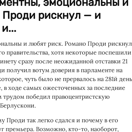
ментны, эмоциональны и
 Проди рискнул — и
и...
нальны и любят риск. Романо Проди рискнул
го пра­вительства, хотя некоторые поспе­шили
бинету сразу после неожиданной отставки 21
и получил вотум доверия в парламенте на
торое, чуть было не прервалось на 281й день
е, в ходе самых ожесточенных за последние
м трудом победил правоцентристскую
 Берлускони.
у Проди так легко сдался и почему в его
г премьера. Возможно, кто-то, наоборот,