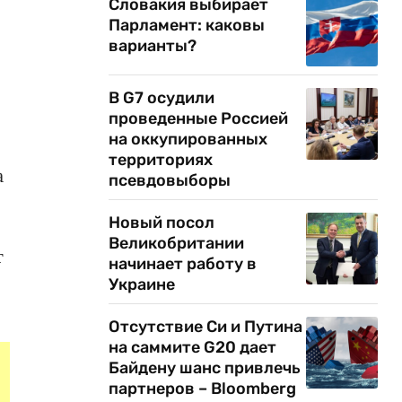
Словакия выбирает
Парламент: каковы
варианты?
В G7 осудили
проведенные Россией
на оккупированных
территориях
а
псевдовыборы
Новый посол
Великобритании
т
начинает работу в
Украине
Отсутствие Си и Путина
на саммите G20 дает
Байдену шанс привлечь
партнеров – Bloomberg