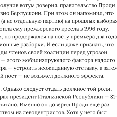
получив вотум доверия, правительство Проди
вио Берлускони. При этом он напомнил, что
(а не отдельную партию) на прошлых выборах
оила ему премьерского кресла в 1996 году.
и, но про­держался на посту премьера два года
ионные разборки. И если даже признать, что
яды членов своей коалиции перед угрозой
о — этого мобилизирующего фактора надолго
ера — устроить неожиданную отставку, а зате
ой пост — не возымел должного эффекта.
. Однако следует отдать должное той роли,
грал президент Итальянской Республики — 81
итано. Именно он доверил Проди еще раз
ством из левоцентристов. Хотя у него был