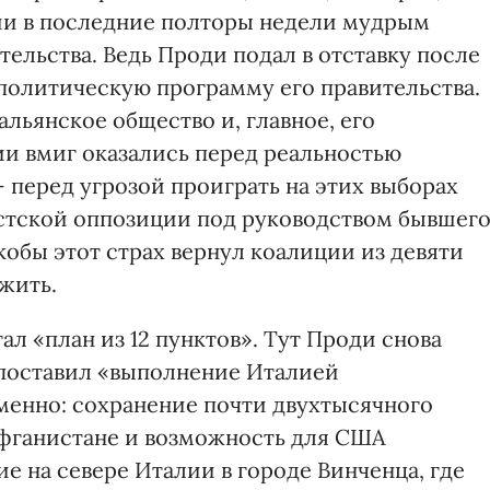
ии в последние полторы недели мудрым
ельства. Ведь Проди подал в отставку после
еполитическую программу его правительства.
тальянское общество и, главное, его
и вмиг оказались перед реальностью
 перед угрозой проиграть на этих выборах
тской оппозиции под руководством бывшег
обы этот страх вернул коалиции из девяти
жить.
л «план из 12 пунктов». Тут Проди снова
о поставил «выполнение Италией
менно: сохранение почти двухтысячного
Афганистане и возможность для США
е на севере Италии в городе Винченца, где