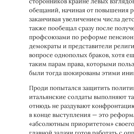
сторонников крайне левых взглядо
обещаний, начиная от повышения р
заканчивая увеличением числа дет
также пообещал сразу после получе
профсоюзами по реформе пенсионно
демократы и представители религи
вопросе однополых браков, хотя ещ
таким парам права, которыми поль
были тогда шокированы этими ини
Проди попытался защитить политику
итальянские солдаты выполняют та
отнюдь не раздувают конфронтаци
в конце выступления — это реформ
«абсолютным приоритетом» своего 
главной задачи готов работать с оп