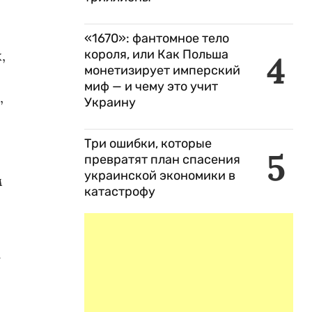
«1670»: фантомное тело
,
короля, или Как Польша
4
монетизирует имперский
миф — и чему это учит
,
Украину
Три ошибки, которые
5
превратят план спасения
украинской экономики в
м
катастрофу
-