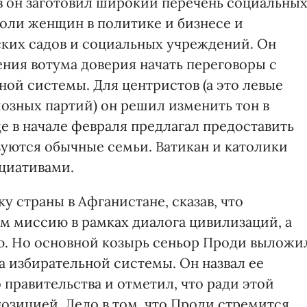
в он заготовил широкий перечень социальны
оли женщин в политике и бизнесе и
ских садов и социальных учреждений. Он
ния вотума доверия начать переговоры с
й системы. Для центристов (а это левые
озных партий) он решил изменить тон в
е в начале февраля предлагал предоставить
зуются обычные семьи. Ватикан и католики
циативами.
 страны в Афганистане, сказав, что
м миссию в рамках диалога цивилизаций, а
ю. Но основной козырь сеньор Проди выложи
а избирательной системы. Он назвал ее
правительства и отметил, что ради этой
позицией. Дело в том, что Проди стремится