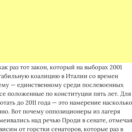
ак раз тот закон, который на выборах 2001
стабильную коалицию в Италии со времен
ему — единственному среди послевоен­ных
все положенные по конституции пять лет. Для
отать до 2011 года — это намерение наскольк
­но. Вот почему оппозиционеры из лагеря
меивались над речью Проди в сенате, отмечая
висим от горстки сенаторов, которые раз в