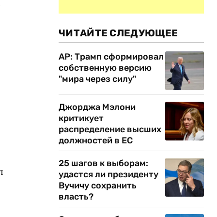
х
ЧИТАЙТЕ СЛЕДУЮЩЕЕ
AP: Трамп сформировал
собственную версию
"мира через силу"
Джорджа Мэлони
критикует
распределение высших
должностей в ЕС
25 шагов к выборам:
л
удастся ли президенту
Вучичу сохранить
власть?