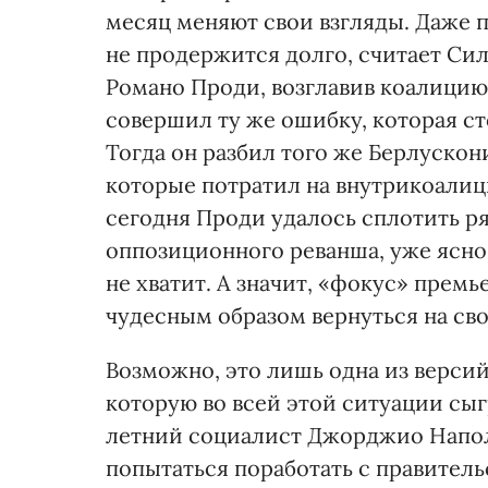
месяц меняют свои взгляды. Даже 
не продержится долго, считает Сил
Романо Проди, возглавив коалицию 
совершил ту же ошибку, которая ст
Тогда он раз­бил того же Берлускон
которые потратил на вну­трикоалиц
сегодня Проди удалось сплотить р
оппозиционного реванша, уже яс­н
не хватит. А значит, «фокус» премь
чудесным образом вернуться на св
Возможно, это лишь одна из версий
которую во всей этой ситуации сы
летний социалист Джорджио Напол
попытаться поработать с правитель