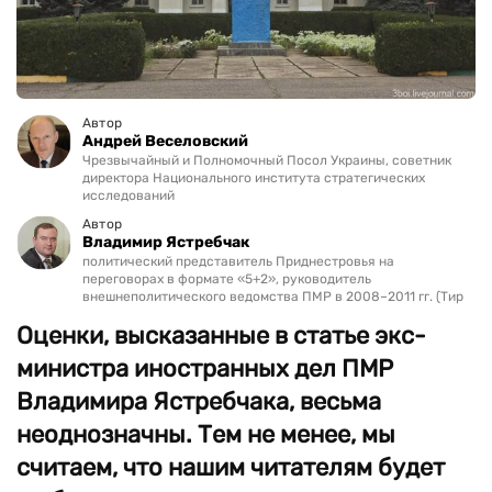
Автор
Андрей Веселовский
Чрезвычайный и Полномочный Посол Украины, советник
директора Национального института стратегических
исследований
Автор
Владимир Ястребчак
политический представитель Приднестровья на
переговорах в формате «5+2», руководитель
внешнеполитического ведомства ПМР в 2008–2011 гг. (Тир
Оценки, высказанные в статье экс-
министра иностранных дел ПМР
Владимира Ястребчака, весьма
неоднозначны. Тем не менее, мы
считаем, что нашим читателям будет