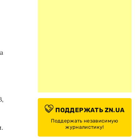
а
В,
ПОДДЕРЖАТЬ ZN.UA
Поддержать независимую
.
журналистику!