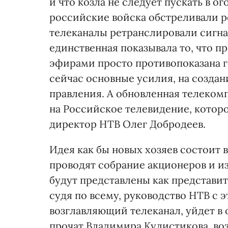
и что козла не следует пускать в ог
российские войска обстреливали 
телеканалы ретранслировали сигна
единственная показывала то, что 
эфирами просто противопоказана 
сейчас основные усилия, на созда
правления. А обновленная телекомп
на Российское телевидение, которо
директор НТВ Олег Добродеев.
Идея как бы новых хозяев состоит 
проводят собрание акционеров и и
будут представлены как представит
судя по всему, руководство НТВ с э
возглавляющий телеканал, уйдет в 
прочат Владимира Кулистикова, во