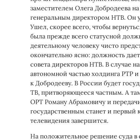
заместителем Олега Добродеева на 
генеральным директором НТВ. Он у
Ушел, скорее всего, чтобы вернуть
была прежде всего статусной долж
деятельному человеку чисто предст
окончательно ясно: должность дает
совета директоров НТВ. В случае н
автономной частью холдинга РТР и
к Добродееву. В России будет госу
ТВ, притворяющееся частным. А та
ОРТ Роману Абрамовичу и передачи
государственным станет и первый 
телевидения завершится.
На положительное решение суда в 