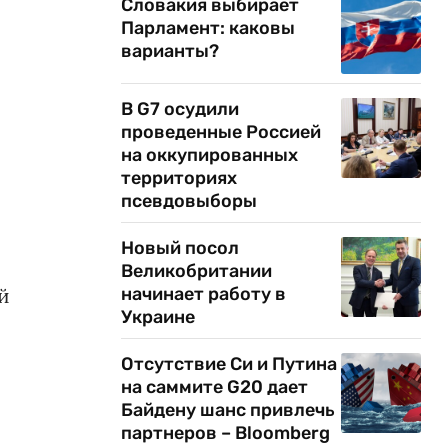
Словакия выбирает
Парламент: каковы
варианты?
В G7 осудили
проведенные Россией
на оккупированных
территориях
псевдовыборы
Новый посол
Великобритании
й
начинает работу в
Украине
Отсутствие Си и Путина
на саммите G20 дает
Байдену шанс привлечь
партнеров – Bloomberg
и