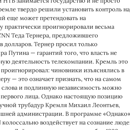
ой НТВ занимается государство и не просто
 Кремле твердо решили установить контроль н
й еще может претендовать на
у практически проигнорировали весьма
CNN Теда Тернера, предложившего
в долларов. Тернер просил только
а Путина — гарантий того, что власть не
ную деятельность телекомпании. Кремль это
 проигнорировал: чиновники изъяснялись в
еру — это означает признать, что на самом
ы слова и подлинную независимость можно
и первого лица. Однако настоящую позицию
учной трубадур Кремля Михаил Леонтьев,
шней администрации. В программе «Однако
N колоссально воздействует на сознание люд