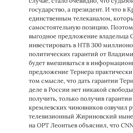
случае, стало очевидно, что судьб
государство, а президент. И что в
единственным телеканалом, которы
самостоятельную позицию. Поэтом
выгодное предложение владельца 
инвестировать в НТВ 300 миллионо
политических гарантий от Владимир
будет вмешиваться в информацион
предложение Тернера практически
том смысле, что дать гарантии Терн
деле в России нет никакой свобод
получить, только получив гаранти
кремлевских чиновников озвучил р
телевизионный Жириновский ныне
на ОРТ Леонтьев объяснил, что CN