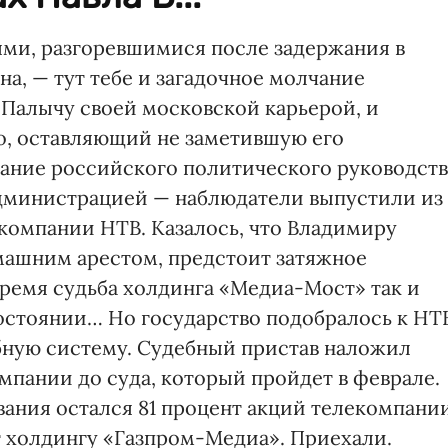
ми, разгоревшимися после задержания в
а, — тут тебе и загадочное молчание
 Палычу своей московской карьерой, и
о, оставляющий не заметившую его
ание российского политического руководств
администрацией — наблюдатели выпустили из
екомпании НТВ. Казалось, что Владимиру
машним арестом, предстоит затяжное
 время судьба холдинга «Медиа-Мост» так и
остоянии… Но государство подобралось к НТ
ную систему. Судебный пристав наложил
омпании до суда, который пройдет в феврале.
вания остался 81 процент акций телекомпании
т холдингу «Газпром-Медиа». Приехали.