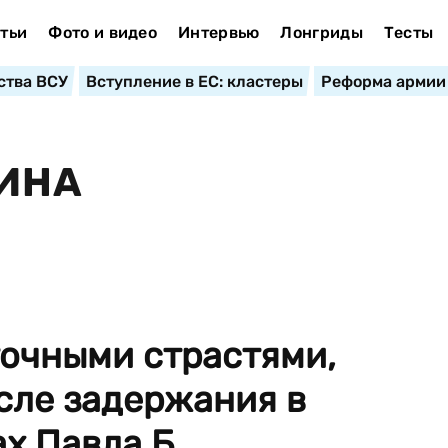
тьи
Фото и видео
Интервью
Лонгриды
Тесты
ства ВСУ
Вступление в ЕС: кластеры
Реформа армии
ИНА
очными страстями,
сле задержания в
 Павла Б...