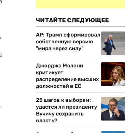
а
ЧИТАЙТЕ СЛЕДУЮЩЕЕ
AP: Трамп сформировал
м
собственную версию
"мира через силу"
а
Джорджа Мэлони
критикует
распределение высших
должностей в ЕС
25 шагов к выборам:
,
удастся ли президенту
Вучичу сохранить
власть?