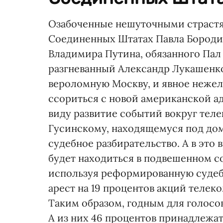
Озабоченные нешуточными страстя
Соединенных Штатах Павла Бородин
Владимира Путина, обязанного Пал
разгневанный Александр Лукашенк
вероломную Москву, и явное нежел
ссориться с новой американской 
виду развитие событий вокруг тел
Гусинскому, находящемуся под до
судебное разбирательство. А в это
будет находиться в подвешенном с
используя реформированную судеб
арест на 19 процентов акций телек
Таким образом, годным для голосо
А из них 46 процентов принадлежа