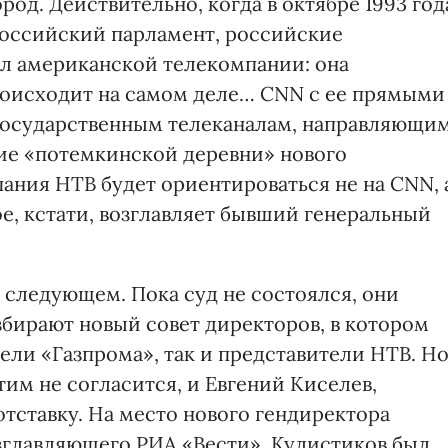
ород. Действительно, когда в октябре 1993 год
российский парламент, российские
л американской телекомпании: она
происходит на самом деле… CNN с ее прямыми
государственным телеканалам, направляющи
ние «потемкинской деревни» нового
ания НТВ будет ориентироваться не на CNN, 
е, кстати, возглавляет бывший генеральный
в следующем. Пока суд не состоялся, они
збирают новый совет директоров, в котором
ели «Газпрома», так и представители НТВ. Но
тим не согласится, и Евгений Киселев,
отставку. На место нового гендиректора
зглавляющего РИА «Вести». Кулистиков был