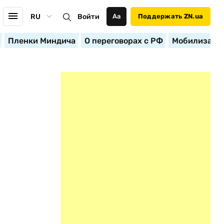
RU
Войти
Аа
Поддержать ZN.ua
Пленки Миндича
О переговорах с РФ
Мобилизация