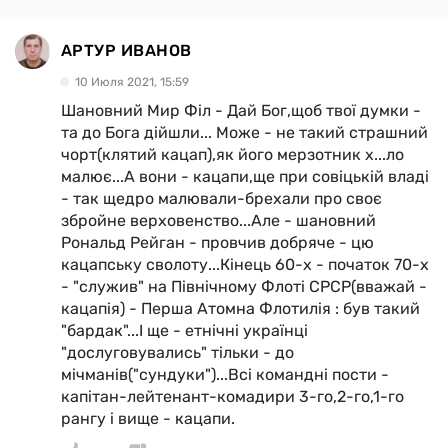
АРТУР ИВАНОВ
10 Июля 2021, 15:59
Шановний Мир Філ - Дай Бог,щоб твої думки -
та до Бога дійшли... Може - не такий страшний
чорт(клятий кацап),як його мерзотник х...ло
малює...А вони - кацапи,ще при совіцькій владі
- так щедро малювали-брехали про своє
збройне верховенство...Але - шановний
Рональд Рейган - провчив добряче - цю
кацапську сволоту...Кінець 60-х - початок 70-х
- "служив" на Північному Флоті СРСР(вважай -
кацапія) - Перша Атомна Флотилія : був такий
"бардак"...І ще - етнічні українці
"дослуговувались" тільки - до
мічманів("сундуки")...Всі командні пости -
капітан-лейтенант-комадири 3-го,2-го,1-го
рангу і вище - кацапи.