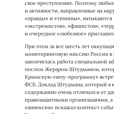
свое преступление. Поэтому любы
и активности, направленные на на
«правды» и «тишины», натыкаются 
«экстремистов», «фашистов», «те
и очередное «любезное» приглаше
При этом за все шесть лет оккупа
мониторинговую миссию Россия в К
закончилась работа специальной ad
послом Жераром Штудманом, которы
Крымскую «шоу-программу» встреч
ФСБ. Доклад Штудмана, который в к
содержанию очень отличался от д
правозащитными организациями, а е
«аннексия» искажал контекст собы