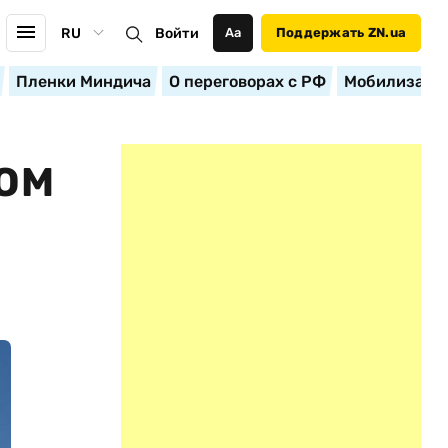
RU
Войти
Аа
Поддержать ZN.ua
Пленки Миндича
О переговорах с РФ
Мобилизация
ТОМ