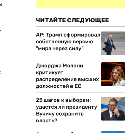
ы
ЧИТАЙТЕ СЛЕДУЮЩЕЕ
»
AP: Трамп сформировал
собственную версию
"мира через силу"
Джорджа Мэлони
с
критикует
распределение высших
должностей в ЕС
25 шагов к выборам:
удастся ли президенту
Вучичу сохранить
власть?