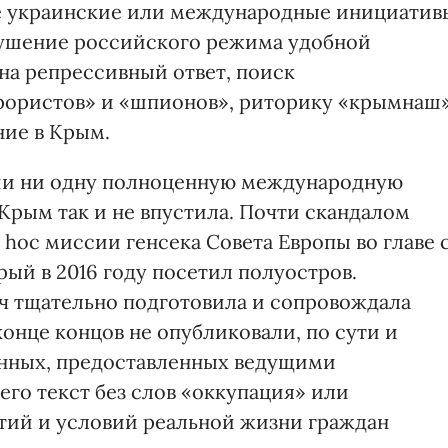
е украинские или международные инициатив
рушение российского режима удобной
на репрессивный ответ, поиск
ррористов» и «шпионов», риторику «крымнаш
ние в Крым.
ции ни одну полноценную международную
рым так и не впустила. Почти скандалом
 hoc миссии генсека Совета Европы во главе 
й в 2016 году посетил полуостров.
 тщательно подготовила и сопровождала
онце концов не опубликовали, по сути и
анных, предоставленных ведущими
го текст без слов «оккупация» или
тий и условий реальной жизни граждан