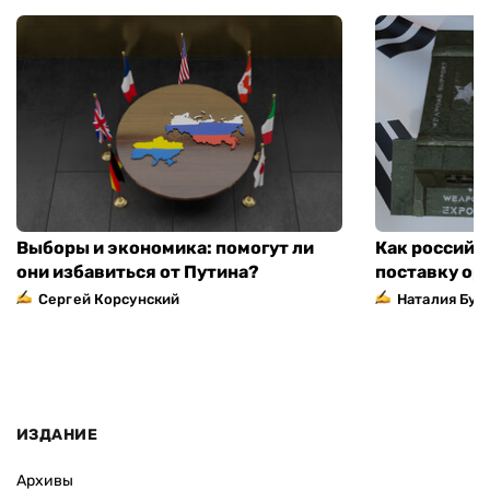
Выборы и экономика: помогут ли
Как российс
они избавиться от Путина?
поставку ор
Сергей Корсунский
Наталия Бут
ИЗДАНИЕ
Архивы