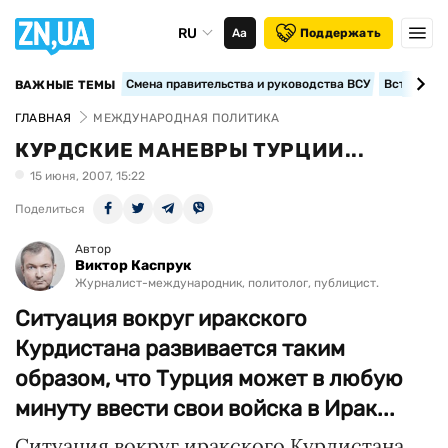
RU
Аа
Поддержать
Смена правительства и руководства ВСУ
Вступление
ВАЖНЫЕ ТЕМЫ
ГЛАВНАЯ
МЕЖДУНАРОДНАЯ ПОЛИТИКА
КУРДСКИЕ МАНЕВРЫ ТУРЦИИ...
15 июня, 2007, 15:22
Поделиться
Автор
Виктор Каспрук
Журналист-международник, политолог, публицист.
Ситуация вокруг иракского
Курдистана развивается таким
образом, что Турция может в любую
минуту ввести свои войска в Ирак...
Ситуация вокруг иракского Курдистана