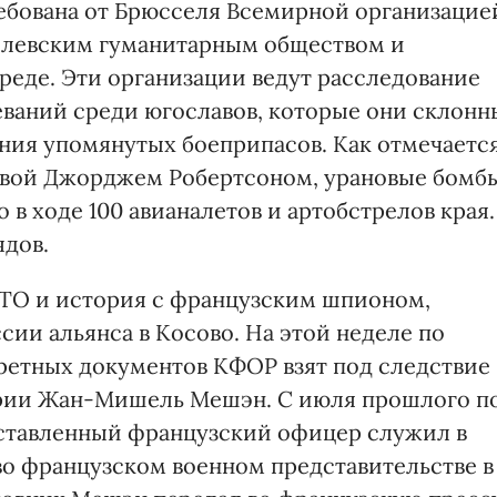
ебована от Брюсселя Всемирной организацие
олевским гуманитарным обществом и
еде. Эти организации ведут расследование
еваний среди югославов, которые они склонн
ния упомянутых боеприпасов. Как отмечаетс
авой Джорджем Робертсоном, урановые бомб
в ходе 100 авианалетов и артобстрелов края.
ядов.
АТО и история с французским шпионом,
ии альянса в Косово. На этой неделе по
кретных документов КФОР взят под следствие
рии Жан-Мишель Мешэн. С июля прошлого п
ставленный французский офицер служил в
во французском военном представительстве в