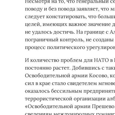
Несмотря на то, что генеральный 
поводу и без повода заявляет, что 
следует констатировать, что боль
целей, имеющих важное значение дл
не удалось достичь. На границе с
пограничный контроль, не созданы 
процесс политического урегулиров
И количество проблем для НАТО в К
постоянно растет. Добившись с та
Освободительной армии Косово, 
сил в крае стало свидетелем мгнов
оказалось бессильным предпринять
террористической организации алб
«Освободительной армии Прешево,
сведениям международных гуманит