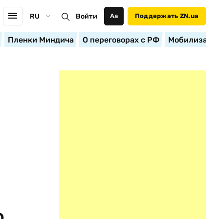
RU
Войти
Аа
Поддержать ZN.ua
Пленки Миндича
О переговорах с РФ
Мобилизация
о