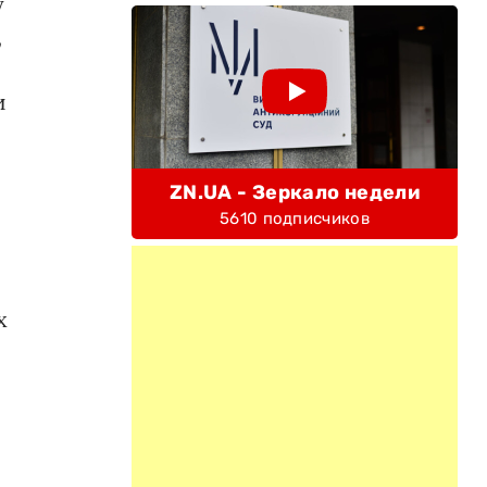
у
,
и
ZN.UA - Зеркало недели
5610 подписчиков
х