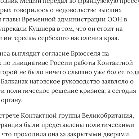
ковник Мешэн передал во французскую пресс
рых говорилось о недовольстве высших
и главы Временной администрации ООН в
прекали Кушнера в том, что он стоит на
 интересам сербского населения края.
нса выглядит согласие Брюсселя на
к по инициативе России работы Контактной
торой не было ничего слышно уже более года
Балканах натовское руководство заявляло о
и политическое решение кризиса, а сегодня
органу.
стрече Контактной группы Великобритания,
 Франция были представлены политическими
 что проходила она за закрытыми дверями,