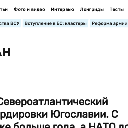
тьи
Фото и видео
Интервью
Лонгриды
Тесты
ства ВСУ
Вступление в ЕС: кластеры
Реформа армии
АН
 Североатлантический
ардировки Югославии. С
же больше года, а НАТО д