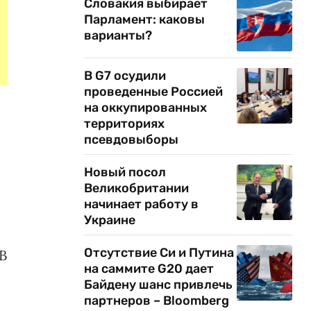
Словакия выбирает
Парламент: каковы
варианты?
В G7 осудили
проведенные Россией
на оккупированных
территориях
псевдовыборы
Новый посол
Великобритании
начинает работу в
Украине
Отсутствие Си и Путина
В
на саммите G20 дает
Байдену шанс привлечь
партнеров – Bloomberg