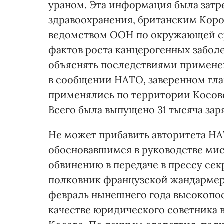
ураном. Эта информация была затр
здравоохранения, британским Кор
ведомством ООН по окружающей ср
фактов роста канцерогенных забол
объяснять последствиями примене
в сообщении НАТО, заверенном гл
применялись по территории Косово 
Всего была выпущено 31 тысяча зар
Не может прибавить авторитета Н
обосновавшимся в руководстве мисс
обвинению в передаче в прессу се
полковник французской жандарме
февраль нынешнего года высокопо
качестве юридического советника 