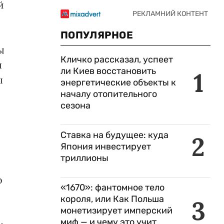
й
ПОПУЛЯРНОЕ
ы
Кличко рассказал, успеет
я
ли Киев восстановить
1
ы
энергетические объекты к
началу отопительного
сезона
Ставка на будущее: куда
2
Япония инвестирует
триллионы
о
«1670»: фантомное тело
короля, или Как Польша
3
монетизирует имперский
миф — и чему это учит