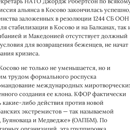
секретарь НАТО Джордж Робертсон по всяком
миссия альянса в Косово закончилась успешно
шинства заложенных в резолюции 1244 СБ ООН
я стабилизации в Косово и на Балканах, так 
 Албанией и Македонией отсутствует должный
условия для возвращения беженцев, не начат
ания кризиса.
осово не только не уменьшается, но и
ким трудом формального роспуска
командование международных миротворчески
енного создания ее клона. КФОР фактически
 какие-либо действия против новой
анских экстремистов — так называемой
 Буяноваца и Медведже» (ОАПБМ). По
арных организаций, эта группировка