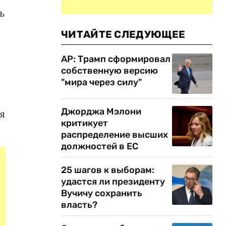
ь
ЧИТАЙТЕ СЛЕДУЮЩЕЕ
AP: Трамп сформировал
собственную версию
"мира через силу"
Джорджа Мэлони
я
критикует
распределение высших
должностей в ЕС
25 шагов к выборам:
удастся ли президенту
Вучичу сохранить
власть?