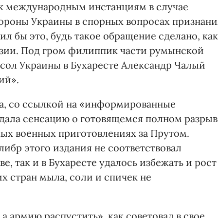
к международным инстанциям в случае
ороны Украины в спорных вопросах признани
ил бы это, будь такое обращение сделано, как
зии. Под гром филиппик части румынской
осол Украины в Бухаресте Александр Чалый
ий».
та, со ссылкой на «информированные
дала сенсацию о готовящемся полном разрыв
ых военных приготовлениях за Прутом.
алибр этого издания не соответствовал
ве, так и в Бухаресте удалось избежать и рост
х стран мыла, соли и спичек не
 а армию распустить», как советовал в свое