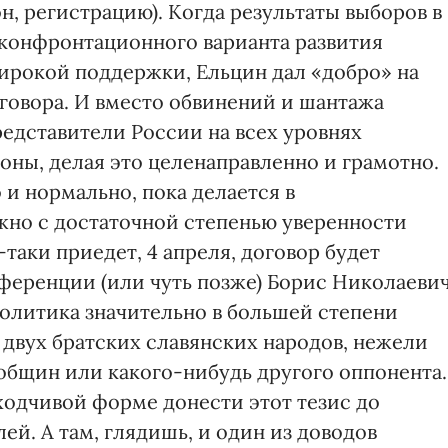
, регистрацию). Когда результаты выборов в
 конфронтационного варианта развития
ирокой поддержки, Ельцин дал «добро» на
говора. И вместо обвинений и шантажа
представители России на всех уровнях
оны, делая это целенаправленно и грамотно.
 и нормально, пока делается в
жно с достаточной степенью уверенности
таки приедет, 4 апреля, договор будет
нференции (или чуть позже) Борис Николаеви
политика значительно в большей степени
 двух братских славянских народов, нежели
 общин или какого-нибудь другого оппонента.
оходчивой форме донести этот тезис до
й. А там, глядишь, и один из доводов