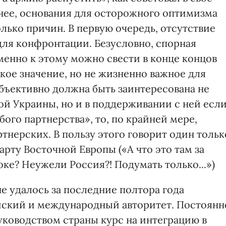
нее, основания для осторожного оптимизма
олько причин. В первую очередь, отсутствие
ля конфронтации. Безусловно, спорная
менно к этому можно свести в конце концов
кое значение, но не жизненно важное для
объективно должна быть заинтересована не
ой Украины, но и в поддерживании с ней есл
ого партнерства», то, по крайней мере,
нерских. В пользу этого говорит один тольк
арту Восточной Европы («А что это там за
оке? Неужели Россия?! Подумать только...»)
не удалось за последние полтора года
йский и международный авторитет. Постоянн
ководством страны курс на интеграцию в