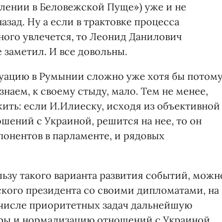
плении в Беловежской Пуще») уже и не
назад. Ну а если в трактовке процесса
ого увлечется, то Леонид Данилович
е заметил. И все довольны.
уацию в Румынии сложно уже хотя бы потому
наем, к своему стыду, мало. Тем не менее,
ить: если И.Илиеску, исходя из объективной
ений с Украиной, решится на нее, то он
понентов в парламенте, и рядовых
льзу такого варианта развития событий, можн
ского президента со своими дипломатами, на
 числе приоритетных задач дальнейшую
уры и нормализацию отношений с Украиной.