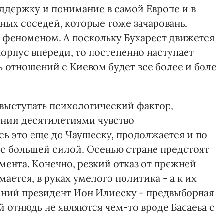
ддержку и понимание в самой Европе и в
ных соседей, которые тоже зачарованы
феноменом. А поскольку Бухарест движется
 корпус впереди, то постепенно наступает
ь отношений с Киевом будет все более и боле
выступать психологический фактор,
нии десятилетиями чувство
сь это еще до Чаушеску, продолжается и по
- с большей силой. Осенью стране предстоят
амента. Конечно, резкий отказ от прежней
ается, в руках умелого политика - а к их
шний президент Ион Илиеску - предвыборная
 отнюдь не являются чем-то вроде Басаева с