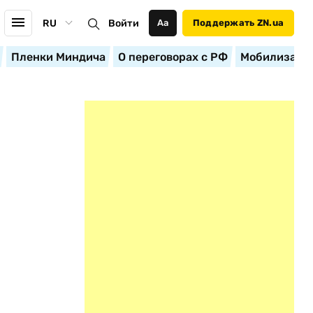
RU
Войти
Аа
Поддержать ZN.ua
Пленки Миндича
О переговорах с РФ
Мобилизация