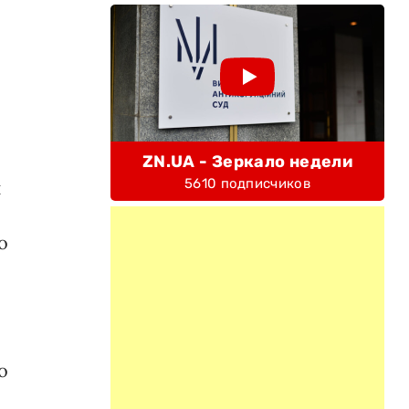
ZN.UA - Зеркало недели
5610 подписчиков
и
о
о