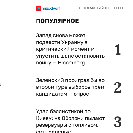
ПОПУЛЯРНОЕ
Запад снова может
подвести Украину в
1
критический момент и
упустить шанс остановить
войну — Bloomberg
Зеленский проиграл бы во
2
ч
втором туре выборов трем
кандидатам — опрос
Удар баллистикой по
3
Киеву: на Оболони пылают
резервуары с топливом,
есть раненые