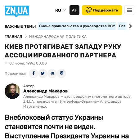
RU
Аа
Поддержать
Смена правительства и руководства ВСУ
Вступление
ВАЖНЫЕ ТЕМЫ
ГЛАВНАЯ
МЕЖДУНАРОДНАЯ ПОЛИТИКА
КИЕВ ПРОТЯГИВАЕТ ЗАПАДУ РУКУ
АССОЦИИРОВАННОГО ПАРТНЕРА
07 июня, 1996, 00:00
Поделиться
Автор
Александр Макаров
Александр Макаров — это псевдоним многолетнего автора
ZN.UA, президента «Интерфакс-Украина» Александра
Мартыненко.
Внеблоковый статус Украины
становится почти не виден.
Выступление Президента Украины на