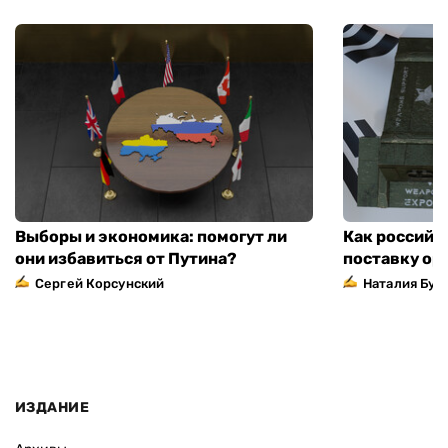
Выборы и экономика: помогут ли
Как российс
они избавиться от Путина?
поставку ор
Сергей Корсунский
Наталия Бут
ИЗДАНИЕ