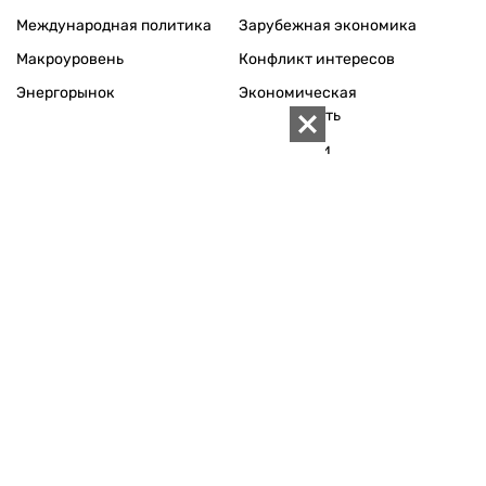
Международная политика
Зарубежная экономика
Макроуровень
Конфликт интересов
Энергорынок
Экономическая
безопасность
Приватизация
Персоналии
Экономика регионов
Социум
Наука
История
Технологии
Круг семьи
Среда обитания
Туризм
Церковь
Собственность
Культура
Использование материалов «ZN.UA» разрешается при
условии ссылки на «ZN.UA».
Для интернет-изданий обязательна прямая, открытая для
поисковых систем, гиперссылка в первом абзаце на