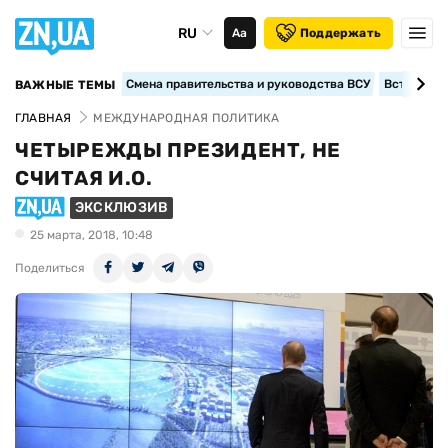
RU
Аа
Поддержать
Смена правительства и руководства ВСУ
Вступление
ВАЖНЫЕ ТЕМЫ
ГЛАВНАЯ
МЕЖДУНАРОДНАЯ ПОЛИТИКА
ЧЕТЫРЕЖДЫ ПРЕЗИДЕНТ, НЕ
СЧИТАЯ И.О.
ЭКСКЛЮЗИВ
25 марта, 2018, 10:48
Поделиться