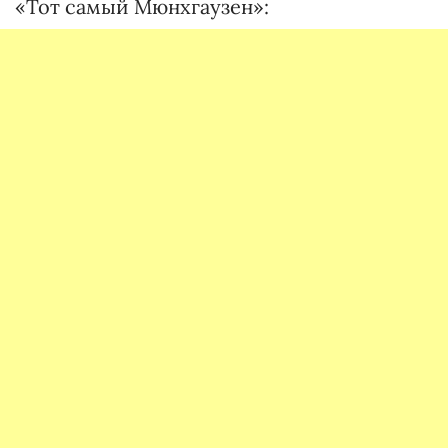
«Тот самый Мюнхгаузен»: