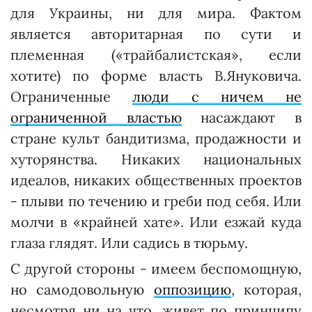
для Украины, ни для мира. Фактом
является авторитарная по сути и
племенная («трай­балистская», если
хотите) по форме власть В.Яну­ковича.
Ограниченные
люди с ничем не
ограниченной властью
насаждают в
стране культ бандитизма, продажности и
хуторянства. Никаких национальных
идеалов, никаких общественных проектов
- плыви по течению и греби под себя. Или
молчи в «крайней хате». Или езжай куда
глаза глядят. Или садись в тюрьму.
С другой стороны - имеем беспомощную,
но самодовольную
оппозицию
, которая,
несмотря ни на что, живет по принципу