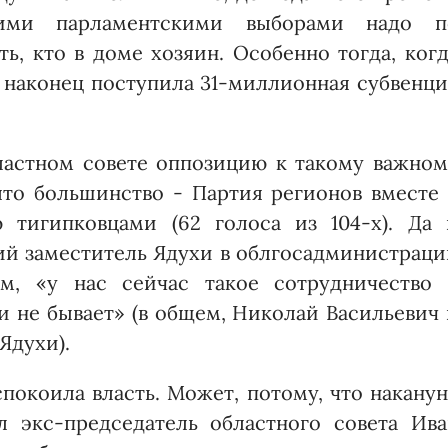
щими парламентскими выборами надо п
, кто в доме хозяин. Особенно тогда, ког
ая наконец поступила 31-миллионная субвенц
бластном совете оппозицию к такому важно
ято большинство - Партия регионов вместе 
 тигипковцами (62 голоса из 104-х). Да 
ий заместитель Ядухи в облгосадминистрац
м, «у нас сейчас такое сотрудничество 
и не бывает» (в общем, Николай Васильевич
Ядухи).
спокоила власть. Может, потому, что накану
л экс-председатель областного совета Ива