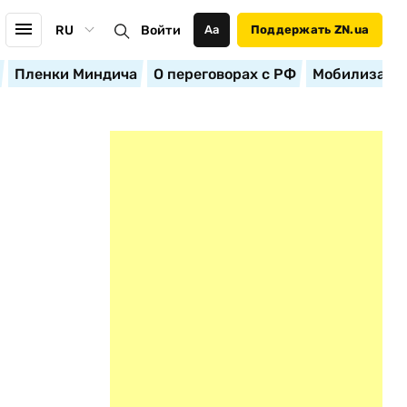
RU
Войти
Аа
Поддержать ZN.ua
Пленки Миндича
О переговорах с РФ
Мобилизация