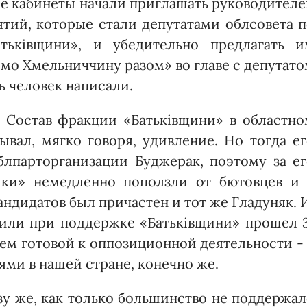
ные кабинеты начали приглашать руководител
тий, которые стали депутатами облсовета п
ьківщини», и убедительно предлагать и
ємо Хмельниччину разом» во главе с депутат
ь человек написали.
 Состав фракции «Бать­ківщини» в областно
вал, мягко говоря, удивление. Но тогда е
лпарторганизации Буджерак, поэтому за ег
шки» немедленно поползли от бютовцев и 
кандидатов был причастен и тот же Гладуняк. 
 или при поддержке «Батьківщини» прошел 
сем готовой к оппозиционной деятельности -
и в нашей стране, конечно же.
у же, как только большинство не поддержа