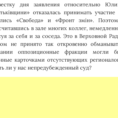
естку дня заявления относительно Юли
тьківщини» отказалась принимать участие 
лись «Свобода» и «Фронт змін». Поэтом
считавшись в зале многих коллег, немедлен
уя за себя и за соседа. Это в Верховной Ра
ком не принято так откровенно обманыват
лании оппозиционные фракции могли б
нные карточками отсутствующих регионалов
сть ли у нас непредубежденный суд?