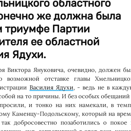
ь­ницкого областного
конечно же должна была
м триумфе Партии
ителя ее областной
ия Ядухи.
ря Виктора Януковича, очевидно, должен бы
 о возможной отставке главы Хмельницко
нистрации
Василия Ядухи
, - ведь не в кажд
собой на то причины. И без особых обещаний
 просили, и тонко на них намекали, в темп
ному Каменцу-Подольскому, который на врем
 так добросовестно позаботились о покое 