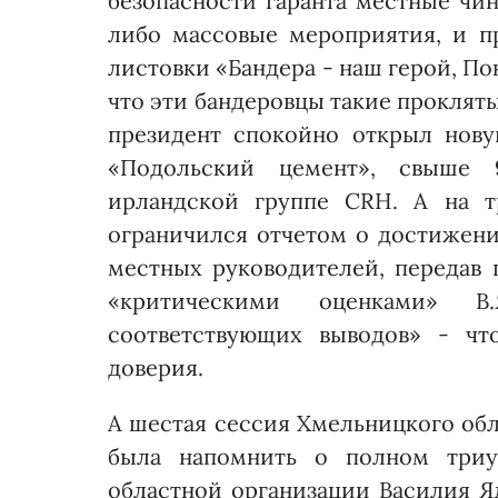
безопасности гаранта местные чин
либо массовые мероприятия, и п
листовки «Бандера - наш герой, По
что эти бандеровцы такие прокляты
президент спокойно открыл нов
«Подольский цемент», свыше 
ирландской группе СRН. А на т
ограничился отчетом о достижени
местных руководителей, передав 
«критическими оценками» В
соответствующих выводов» - что
доверия.
А шестая сессия Хмель­ницкого об
была напомнить о полном триу
областной организации Василия Я