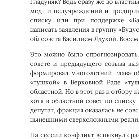
Гладуняк? Ведь сразу же во власт
мед- и педучреждений и предприя
списку или при поддержке «Бат
написать заявления в группу «Буду
облсовета Василием Ядухой. Восем
Это можно было спрогнозировать.
совете и предыдущего созыва вызы
формировал многолетний глава об
«тушкой» в Верховной Раде «ту
областной. Но в этот раз к отбору 
хотя в областной совет по списку
депутат, фракция оказалась не сов
нынешними сверхсложными реалиям
На сессии конфликт вспыхнул сраз