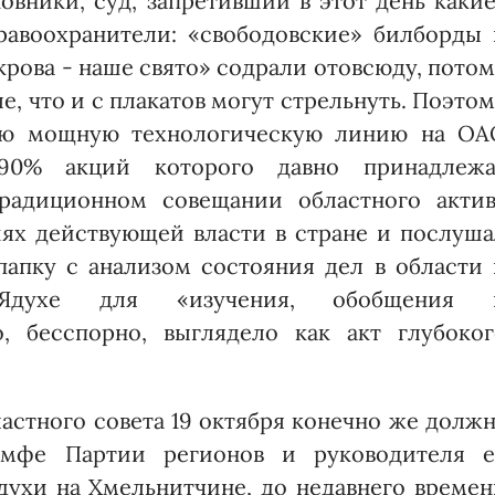
овники, суд, запретивший в этот день каки
равоохранители: «свободовские» билборды 
крова - наше свято» содрали отовсюду, пото
е, что и с плакатов могут стрельнуть. Поэто
ую мощную технологическую линию на ОА
90% акций которого давно принадлежа
радиционном совещании областного актив
ях действующей власти в стране и послуша
папку с анализом состояния дел в области 
.Ядухе для «изучения, обобщения 
, бесспорно, выглядело как акт глубоког
ластного совета 19 октября конечно же долж
мфе Партии регионов и руководителя е
духи на Хмельнитчине, до недавнего времен