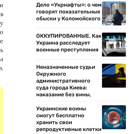
и
Дело «Укрнафты»: о чем
говорят показательные
в
обыски у Коломойского
у
но
ОККУПИРОВАННЫЕ. Как
де
Украина расследует
ь
военные преступления
ы
Неназначенные судьи
.
Окружного
административного
суда города Киева:
наказание без вины,
Украинские воины
смогут бесплатно
хранить свои
репродуктивные клетки