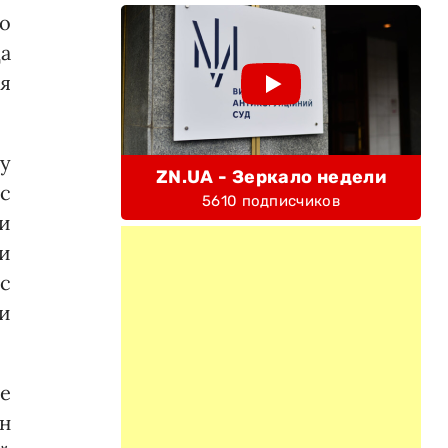
о
да
ия
му
ZN.UA - Зеркало недели
с
5610 подписчиков
и
ии
с
 и
не
н