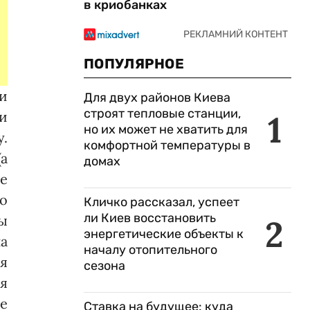
в криобанках
ПОПУЛЯРНОЕ
ми
Для двух районов Киева
строят тепловые станции,
1
и
но их может не хватить для
у.
комфортной температуры в
(а
домах
е
о
Кличко рассказал, успеет
ли Киев восстановить
лы
2
энергетические объекты к
на
началу отопительного
я
сезона
ия
е
Ставка на будущее: куда