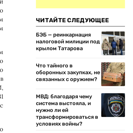
ей
о
м
ЧИТАЙТЕ СЛЕДУЮЩЕЕ
ом
БЭБ — реинкарнация
налоговой милиции под
крылом Татарова
м
го
Что тайного в
о
оборонных закупках, не
в
связанных с оружием?
И,
31
МВД: благодаря чему
система выстояла, и
 с
нужно ли ей
трансформироваться в
условиях войны?
ло