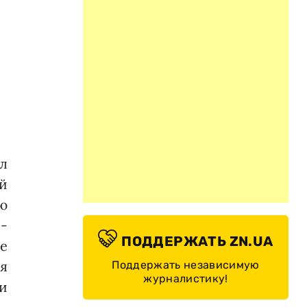
л
й
ую
 -
ПОДДЕРЖАТЬ ZN.UA
е
я
Поддержать независимую
журналистику!
и