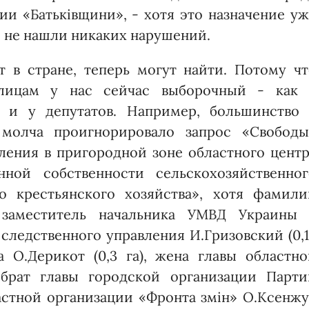
ии «Батьківщини», - хотя это назначение у
и не нашли никаких нарушений.
т в стране, теперь могут найти. Потому чт
лицам у нас сейчас выборочный - как 
к и у депутатов. Например, большинство 
молча проигнорировало запрос «Свободы
ления в пригородной зоне областного центр
нной собственности сельскохозяйственног
о крестьянского хозяйства», хотя фамили
 заместитель начальника УМВД Украины 
следственного управления И.Гризовский (0,
а О.Дерикот (0,3 га), жена главы областн
, брат главы городской организации Парти
бластной организации «Фронта змін» О.Ксенж