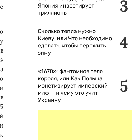
3
Япония инвестирует
же
триллионы
о
Сколько тепла нужно
4
Киеву, или Что необходимо
у
сделать, чтобы пережить
в
зиму
»
а
«1670»: фантомное тело
о
короля, или Как Польша
5
монетизирует имперский
и
миф — и чему это учит
в
Украину
15
ой
и
ук