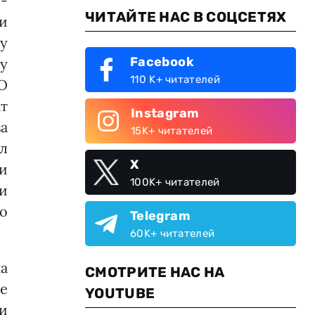
е-
ЧИТАЙТЕ НАС В СОЦСЕТЯХ
и
му
Facebook
му
110 K+ читателей
О
т
Instagram
а
15K+ читателей
л
X
и
100K+ читателей
и
о
Telegram
60K+ читателей
на
СМОТРИТЕ НАС НА
е
YOUTUBE
и