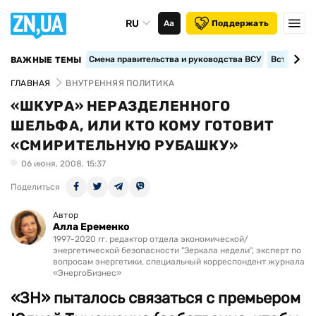
RU
Аа
Поддержать
Смена правительства и руководства ВСУ
Вступление
ВАЖНЫЕ ТЕМЫ
ГЛАВНАЯ
ВНУТРЕННЯЯ ПОЛИТИКА
«ШКУРА» НЕРАЗДЕЛЕННОГО
ШЕЛЬФА, ИЛИ КТО КОМУ ГОТОВИТ
«СМИРИТЕЛЬНУЮ РУБАШКУ»
06 июня, 2008, 15:37
Поделиться
Автор
Алла Еременко
1997-2020 гг. редактор отдела экономической/
энергетической безопасности "Зеркала недели", эксперт по
вопросам энергетики, специальный корреспондент журнала
«ЭнергоБизнес»
«ЗН» пыталось связаться с премьером