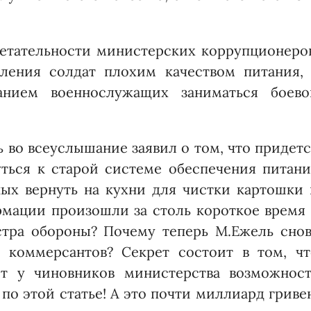
етательности министерских коррупционеров
ления солдат плохим качеством питания, 
анием военнослужащих заниматься боево
ь во всеуслышание заявил о том, что придет
уться к старой системе обеспечения питан
нных вернуть на кухни для чистки картошки
рмации произошли за столь короткое время 
тра обороны? Почему теперь М.Ежель снов
 коммерсантов? Секрет состоит в том, чт
ет у чиновников министерст­ва возможност
по этой статье! А это почти миллиард гриве