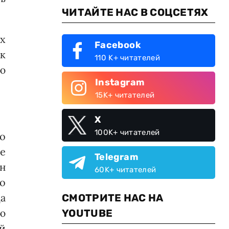
ЧИТАЙТЕ НАС В СОЦСЕТЯХ
х
Facebook
к
110 K+ читателей
ю
Instagram
15K+ читателей
X
100K+ читателей
о
е
Telegram
н
60K+ читателей
о
а
СМОТРИТЕ НАС НА
ю
YOUTUBE
й