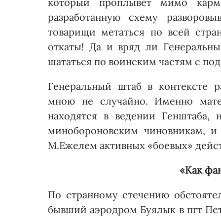
который проплывет мимо карма
разработанную схему разворов
товарищи метаться по всей стра
откаты! Да и вряд ли Генеральн
шататься по воинским частям с по
Генеральный штаб в контекс­те 
мною не случайно. Именно мате
находятся в ведении Генштаба, 
минобороновским чиновникам, и
М.Еже­лем активных «боевых» дейс
«Как фа
По странному стечению обстоятел
бывший аэродром Буялык в пгт Пет