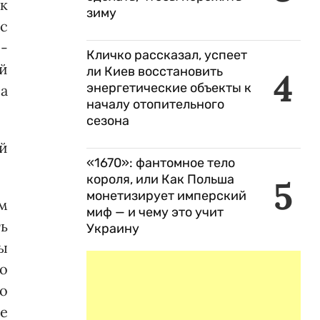
к
зиму
с
о­
Кличко рассказал, успеет
й
ли Киев восстановить
4
энергетические объекты к
а
началу отопительного
сезона
й
«1670»: фантомное тело
короля, или Как Польша
5
монетизирует имперский
м
миф — и чему это учит
ь
Украину
ы
по
о
ле