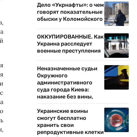
Дело «Укрнафты»: о чем
говорят показательные
обыски у Коломойского
,
а
ОККУПИРОВАННЫЕ. Как
й
Украина расследует
военные преступления
ся
Неназначенные судьи
ия
Окружного
административного
 и
суда города Киева:
с
наказание без вины,
а
о
Украинские воины
смогут бесплатно
ь
хранить свои
н,
репродуктивные клетки