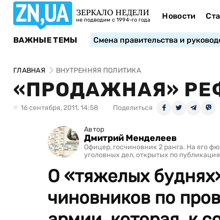
ЗЕРКАЛО НЕДЕЛИ
Новости
Ста
не подводим с 1994-го года
ВАЖНЫЕ ТЕМЫ
Смена правительства и руковод
ГЛАВНАЯ
ВНУТРЕННЯЯ ПОЛИТИКА
«ПРОДАЖНАЯ» РЕ
16 сентября, 2011, 14:58
Поделиться
Автор
Дмитрий Менделеев
Офицер, госчиновник 2 ранга. На его ф
уголовных дел, открытых по публикация
О «тяжелых буднях
чиновников по про
армии, которая, к 