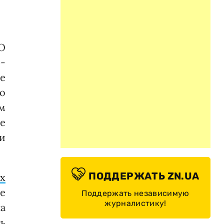
О
-
е
о
ем
е
и
ПОДДЕРЖАТЬ ZN.UA
х
е
Поддержать независимую
журналистику!
а
ь