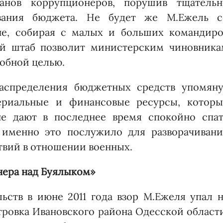
нов коррупционеров, порушив тщательн
ывания бюджета. Не будет же М.Ежель с
не, собирая с малых и больших командиро
ый штаб позволит министерским чиновника
добной целью.
распределения бюджетных средств упомяну
риальные и финансовые ресурсы, которы
не дают в последнее время спокойно спат
 именно это послужило для разворачивани
твий в отношении военных.
нера над Буялыком»
ьств в июне 2011 года взор М.Ежеля упал н
ровка Ивановского района Одесской област