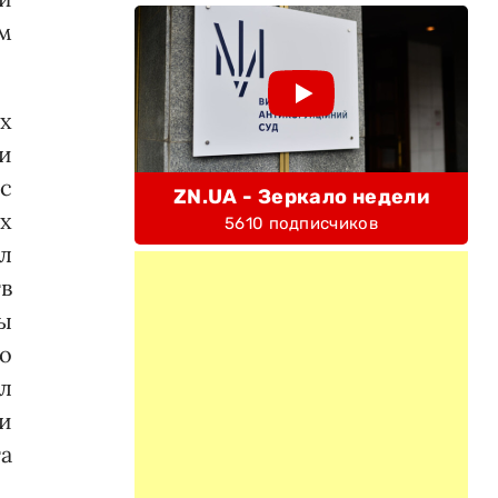
м
х
и
с
ZN.UA - Зеркало недели
х
5610 подписчиков
л
в
ы
о
л
и
а