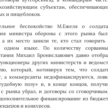
 хозяйствующим субъектам, обеспечивающи
ых и пищеблоков.
ельное беспокойство М.Ежеля о солдата
стия министра обороны с этого рынка был
а их место заняли те, кто стал говорить 
 одном языке. По количеству сорванны
итания Михаил Брониславович давно отобра
Функционеры других министерств и ведомст
лю, который, мотивируя тем, что солдат
т, а коммерсанты недофинансируются, ловк
еудобную позу» и, в конце концов, получи
с рынка убрал, и договоры со сговорчивым
 дополнительное финансирование из бюджет
тендеров и конкурсов.