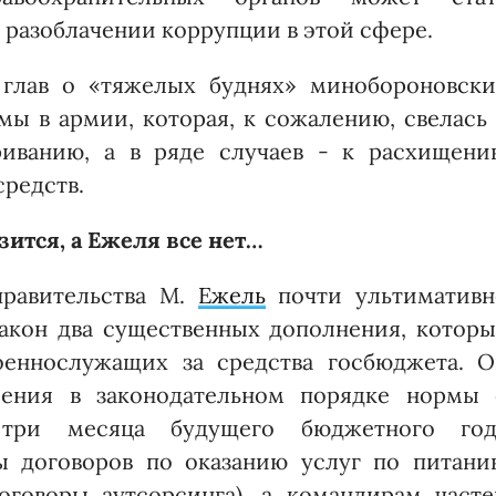
разоблачении коррупции в этой сфере.
 глав о «тяжелых буднях» минобороновски
ы в армии, которая, к сожалению, свелась 
риванию, а в ряде случаев - к расхищени
редств.
зится, а Ежеля все нет…
правительства М.
Ежель
почти ультимативн
акон два существенных дополнения, которы
оеннослужащих за средства госбюджета. О
ления в законодательном порядке нормы 
 три месяца будущего бюджетного год
 договоров по оказанию услуг по питани
говоры аутсорсинга), а командирам часте