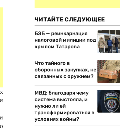
ЧИТАЙТЕ СЛЕДУЮЩЕЕ
БЭБ — реинкарнация
налоговой милиции под
крылом Татарова
Что тайного в
оборонных закупках, не
связанных с оружием?
ых
МВД: благодаря чему
система выстояла, и
и
нужно ли ей
трансформироваться в
и
условиях войны?
то