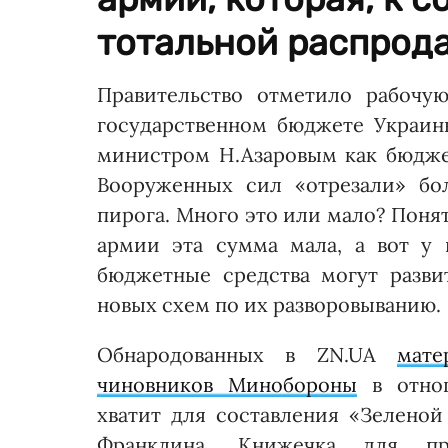
тотальной распрод
Правительство отметило рабочу
государственном бюджете Украины
министром Н.Азаровым как бюджет
Вооруженных сил «отрезали» бо
пирога. Много это или мало? Поня
армии эта сумма мала, а вот у
бюджетные средства могут разви
новых схем по их разворовыванию.
Обнародованных в ZN.UA
мате
чиновников Минобороны
в отнош
хватит для составления «Зелено
Франклина. Книжечка для пр