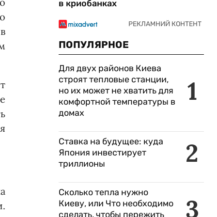
о
в криобанках
о
в
ПОПУЛЯРНОЕ
м
Для двух районов Киева
строят тепловые станции,
1
т
но их может не хватить для
е
комфортной температуры в
ь
домах
я
Ставка на будущее: куда
2
Япония инвестирует
триллионы
а
Сколько тепла нужно
3
Киеву, или Что необходимо
и.
сделать, чтобы пережить