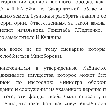
нтаризации фондов военного городка, как 
О «НИКА-УЖ» из Закарпатской области 
цию земель Буя­лыка и разобрать здания и с
территории. Ответственным за такой важны
елил начальника Генштаба Г.Педченко, 
о заместителя И.Кушнира.
ись вовсе не по тому сценарию, которы
х лоббисты в Минобороны.
включенными в утвержденные Кабинето
движимого имущества, которое может быт
енной по настоянию министра оборон
здания и сооружения из указанного перечня 
о того, эти фонды якобы были списаны, н
твенно, что такая большая «неучтенка» пос