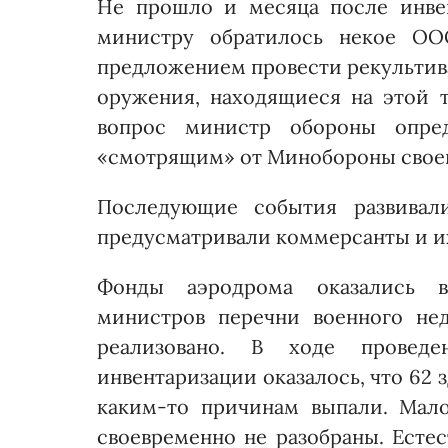
Не прошло и месяца пос­ле инве
министру обратилось некое ОО
предложением провес­ти рекультива
оружения, находящиеся на этой 
вопрос министр обороны опред
«смотрящим» от Минобороны своег
Последующие события развивал
предусматривали коммерсанты и и
Фонды аэродрома оказались 
министров перечни военного не
реализовано. В ходе провед
инвентаризации оказалось, что 62 
каким-то причинам выпали. Мал
своевременно не разобраны. Естес