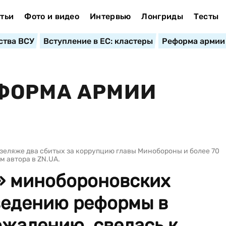
тьи
Фото и видео
Интервью
Лонгриды
Тесты
ства ВСУ
Вступление в ЕС: кластеры
Реформа армии
ФОРМА АРМИИ
юзеляже два сбитых за коррупцию главы Минобороны и более 70
м автора в ZN.UA.
» минобороновских
ведению реформы в
сожалению, свелась к