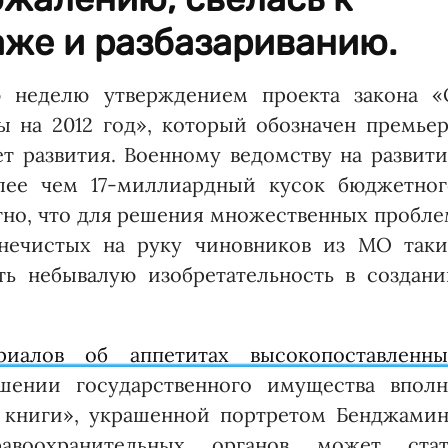
аже и разбазариванию.
ю неделю утверждением проекта закона «
 на 2012 год», который обозначен премьер
 развития. Военному ведомству на развити
лее чем 17-миллиардный кусок бюджетног
тно, что для решения множественных пробл
 нечистых на руку чиновников из МО таки
ть небывалую изобретательность в создани
риалов об аппетитах высокопоставленны
ении государственного имущества вполн
й книги», украшенной портретом Бенджамин
авоохранительных органов может стат