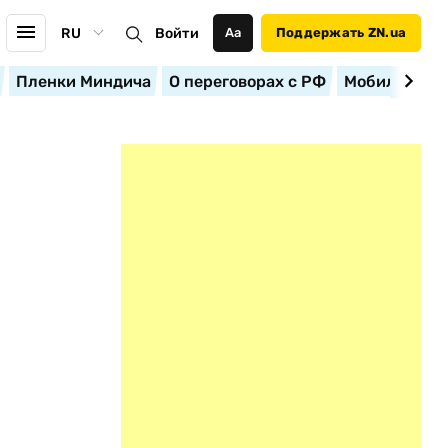
RU
Войти
Аа
Поддержать ZN.ua
Пленки Миндича
О переговорах с РФ
Мобилизация