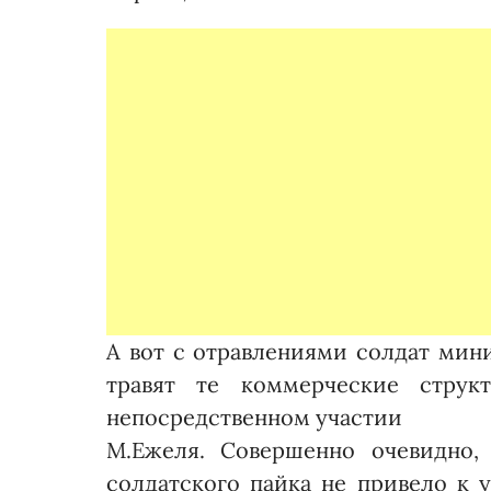
А вот с отравлениями солдат мини
травят те коммерческие стру
непосредственном участии
М.Еже­ля. Совершенно очевидно,
солдатского пайка не привело к у