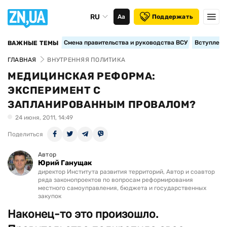
RU
Аа
Поддержать
Смена правительства и руководства ВСУ
Вступление
ВАЖНЫЕ ТЕМЫ
ГЛАВНАЯ
ВНУТРЕННЯЯ ПОЛИТИКА
МЕДИЦИНСКАЯ РЕФОРМА:
ЭКСПЕРИМЕНТ С
ЗАПЛАНИРОВАННЫМ ПРОВАЛОМ?
24 июня, 2011, 14:49
Поделиться
Автор
Юрий Ганущак
директор Института развития территорий, Автор и соавтор
ряда законопроектов по вопросам реформирования
местного самоуправления, бюджета и государственных
закупок
Наконец-то это произошло.