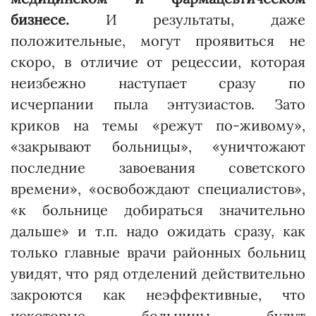
бизнесе.
И результаты, даже
положительные, могут проявиться не
скоро, в отличие от рецессии, которая
неизбежно нас­тупает сра­зу по
исчерпании пыла энтузиастов. Зато
криков на темы «режут по-живому»,
«закрывают больницы», «уничтожают
последние завоевания советского
времени», «освобождают специалистов»,
«к больнице добираться значительно
дальше» и т.п. надо ожидать сразу, как
только главные врачи районных больниц
увидят, что ряд отделений действительно
закроются как неэффективные, что
некото­рые больницы будут