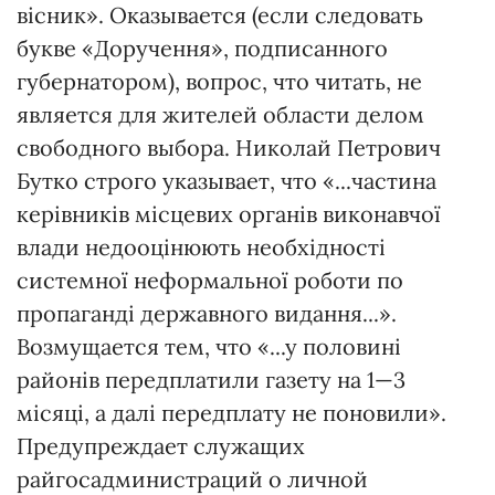
вісник». Оказывается (если следовать
букве «Доручення», подписанного
губернатором), вопрос, что читать, не
является для жителей области делом
свободного выбора. Николай Петрович
Бутко строго указывает, что «...частина
керівників місцевих органів виконавчої
влади недооцінюють необхідності
системної неформальної роботи по
пропаганді державного видання...».
Возмущается тем, что «...у половині
районів передплатили газету на 1—3
місяці, а далі передплату не поновили».
Предупреждает служащих
райгосадминистраций о личной