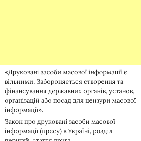
«Друковані засоби масової інформації є
вільними. Забороняється створення та
фінансування державних органів, установ,
організацій або посад для цензури масової
інформації».
Закон про друковані засоби масової
інформації (пресу) в Україні, розділ
перший, стаття друга