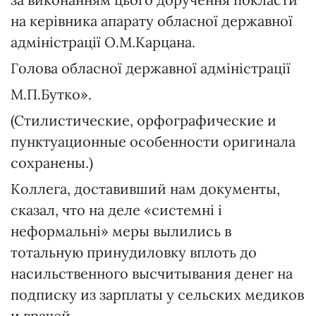
на керівника апарату обласної державної
адміністрації О.М.Карцана.
Голова обласної державної адміністрації
М.П.Бутко».
(Стилистические, орфографические и
пунктуационные особенности оригинала
сохранены.)
Коллега, доставивший нам документы,
сказал, что на деле «системні і
неформальні» меры вылились в
тотальную принудиловку вплоть до
насильственного высчитывания денег на
подписку из зарплаты у сельских медиков
и врачей.