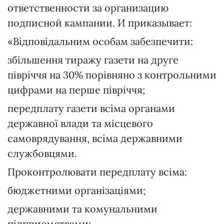
ответственности за организацию
подписной кампании. И приказывает:
«Відповідальним особам забезпечити:
збільшення тиражу газети на друге
півріччя на 30% порівняно з контрольними
цифрами на перше півріччя;
передплату газети всіма органами
державної влади та місцевого
самоврядування, всіма державними
службовцями.
Проконтролювати передплату всіма:
бюджетними організаціями;
державними та комунальними
підприємствами;