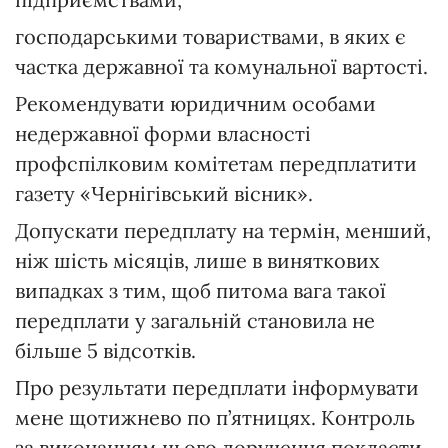
господарськими товариствами, в яких є
частка державної та комунальної вартості.
Рекомендувати юридичним особами
недержавної форми власності
профспілковим комітетам передплатити
газету «Чернігівський вісник».
Допускати передплату на термін, менший,
ніж шість місяців, лише в виняткових
випадках з тим, щоб питома вага такої
передплати у загальній становила не
більше 5 відсотків.
Про результати передплати інформувати
мене щотижнево по п’ятницях. Контроль
за виконанням цього доручення покласти