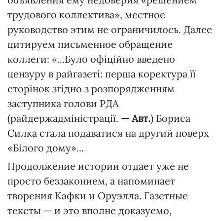
трудового коллектива», местное
руководство этим не ограничилось. Далее
цитируем письменное обращение
коллеги: «...Було офіційно введено
цензуру в райгазеті: перша коректура її
сторінок згідно з розпорядженням
заступника голови РДА
(райдержадміністрації.
— Авт.
) Бориса
Силка стала подаватися на другий поверх
«Білого дому»...
Продолжение истории отдает уже не
просто беззаконием, а напоминает
творения Кафки и Оруэлла. Газетные
тексты — и это вполне доказуемо,