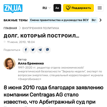
RU
Аа
Поддержать
Смена правительства и руководства ВСУ
Вступление
ВАЖНЫЕ ТЕМЫ
ГЛАВНАЯ
ВНУТРЕННЯЯ ПОЛИТИКА
ДОЛГ, КОТОРЫЙ ПОСТРОИЛ…
11 июня, 2010, 18:04
Поделиться
Автор
Алла Еременко
1997-2020 гг. редактор отдела экономической/
энергетической безопасности "Зеркала недели", эксперт по
вопросам энергетики, специальный корреспондент журнала
«ЭнергоБизнес»
8 июня 2010 года благодаря заявлению
компании Centrаgas AG стало
известно, что Арбитражный суд при