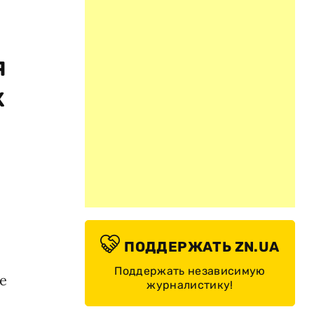
я
к
ПОДДЕРЖАТЬ ZN.UA
Поддержать независимую
е
журналистику!