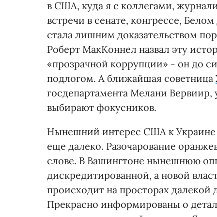
в США, куда я с коллегами, журна
встречи в сенате, конгрессе, Бело
стала лишним доказательством пор
Роберт МакКоннел назвал эту ист
«прозрачной коррупции» - он до с
подлогом. А ближайшая советница
госдепартамента Мелани Вервиир, 
выбирают фокусников.
Нынешний интерес США к Украине у
еще далеко. Разочарование оранже
слове. В Вашингтоне нынешнюю опп
дискредитированной, а новой власт
происходит на просторах далекой д
Прекрасно информированы о детал