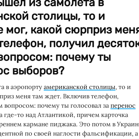
вышел из самолета в
ской столицы, то и
е мог, какой сюрприз мен
телефон, получил десято
вопросом: почему ты
ос выборов?
та в аэропорту
американской столицы
, то и
рприз меня там ждет. Включив телефон,
 вопросом: почему ты голосовал за
перенос
а где-то над Атлантикой, причем карточка
треннем кармане пиджака. Это потом в Украин
дентной по своей наглости фальсификации, а