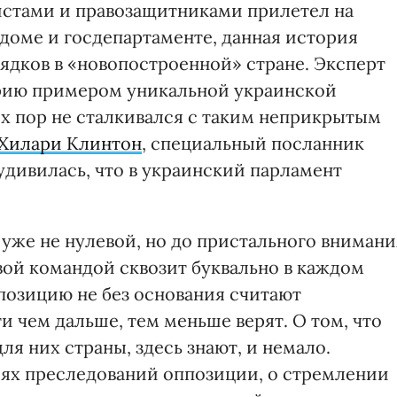
листами и правозащитниками прилетел на
м доме и госдепартаменте, данная история
ядков в «новопостроенной» стране. Эксперт
орию примером уникальной украинской
их пор не сталкивался с таким неприкрытым
Хилари Клинтон
, специальный посланник
удивилась, что в украинский парламент
же не нулевой, но до пристального внимани
вой командой сквозит буквально в каждом
озицию не без основания считают
и чем дальше, тем меньше верят. О том, что
ля них страны, здесь знают, и немало.
ях преследований оппозиции, о стремлении