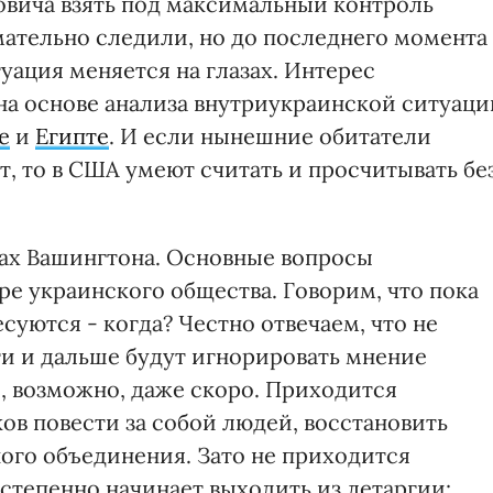
вича взять под максимальный контроль
мательно следили, но до последнего момента
уация меняется на глазах. Интерес
на основе анализа внутриукраинской ситуаци
е
и
Египте
. И если нынешние обитатели
т, то в США умеют считать и просчитывать бе
нах Вашингтона. Основные вопросы
ре украинского общества. Говорим, что пока
суются - когда? Честно отвечаем, что не
ти и дальше будут игнорировать мнение
и, возможно, даже скоро. Приходится
ов повести за собой людей, восстановить
ного объединения. Зато не приходится
остепенно начинает выходить из летаргии: