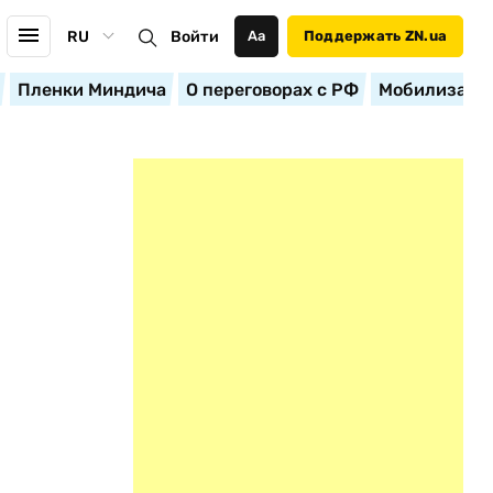
RU
Войти
Аа
Поддержать ZN.ua
Пленки Миндича
О переговорах с РФ
Мобилизация