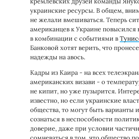
кремлевских друзей команды Януко
украинские ресурсы. В общем, вни
не желали вмешиваться. Теперь сит
американцев к Украине повысился 
в комбинации с событиями в
Тунис
Банковой хотят верить, что пронесе
надежды на авось.
Кадры из Каира - на всех телеэкра
американских визави - о температу
не кипит, но уже пузырится. Интере
известно, но если украинские влас
общества, то могут быть варианты 
сознаться в неспособности политик
доверие, даже при условии частич
сомневаться в том, что общество п