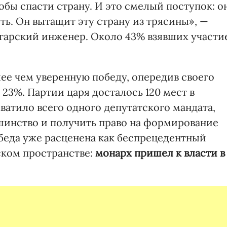
обы спасти страну. И это смелый поступок: о
сть. Он вытащит эту страну из трясины», —
лгарский инженер. Около 43% взявших участи
ее чем уверенную победу, опередив своего
23%. Партии царя досталось 120 мест в
хватило всего одного депутатского мандата,
шинство и получить право на формирование
обеда уже расценена как беспрецедентный
ском пространстве:
монарх пришел к власти в