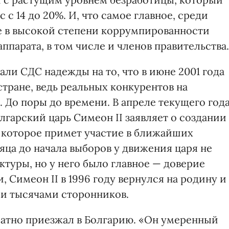
 с 14 до 20%. И, что самое главное, среди
е в высокой степени коррумпированности
ппарата, в том числе и членов правительства.
али СДС надежды на то, что в июне 2001 года
стране, ведь реальных конкурентов на
. До поры до времени. В апреле текущего год
гарский царь Симеон II заявляет о создании
 которое примет участие в ближайших
яца до начала выборов у движения царя не
туры, но у него было главное — доверие
 Симеон II в 1996 году вернулся на родину и
и тысячами сторонников.
атно приезжал в Болгарию. «Он умеренный