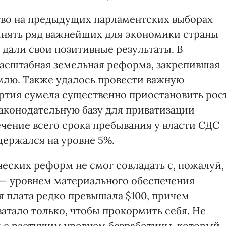
тво на предыдущих парламентских выборах
ринять ряд важнейших для экономики страны
 дали свои позитивные результаты. В
асштабная земельная реформа, закрепившая
емлю. Также удалось провести важную
ртия сумела существенно приостановить рос
аконодательную базу для приватизации
чение всего срока пребывания у власти СДС
ержался на уровне 5%.
ских реформ не смог совладать с, пожалуй,
— уровнем материального обеспечения
я плата редко превышала $100, причем
атало только, чтобы прокормить себя. Не
и с растущим уровнем безработицы, который