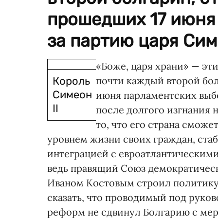
прошедших 17 июня
за партию царя Симео
«Боже, царя храни» — эт
Король
почти каждый второй бол
Симеон
июня парламентских выбо
II
после долгого изгнания 
то, что его страна сможе
уровнем жизни своих граждан, ста
интеграцией с евроатлантическими 
ведь правящий Союз демократическ
Иваном Костовым строил политику 
сказать, что проводимый под руко
реформ не сдвинул Болгарию с мер