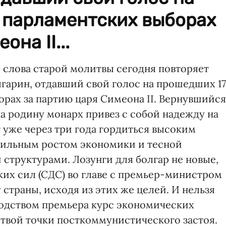
 парламентских выборах
на II...
и слова старой молитвы сегодня повторяет
гарин, отдавший свой голос на прошедших 17
рах за партию царя Симеона II. Вернувшийся
на родину монарх привез с собой надежду на
т уже через три года гордиться высоким
бильным ростом экономики и тесной
структурами. Лозунги для болгар не новые,
их сил (СДС) во главе с премьер-министром
страны, исходя из этих же целей. И нельзя
водством премьера курс экономических
твой точки посткоммунистического застоя.