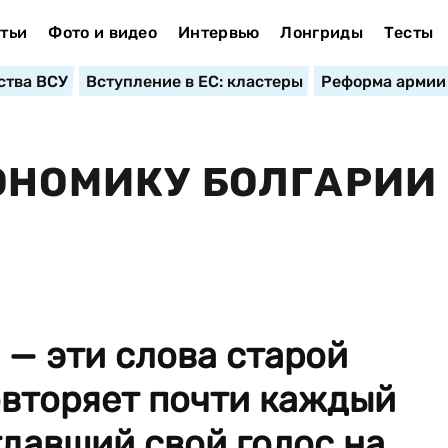
тьи
Фото и видео
Интервью
Лонгриды
Тесты
ства ВСУ
Вступление в ЕС: кластеры
Реформа армии
ОНОМИКУ БОЛГАРИИ
 — эти слова старой
овторяет почти каждый
тдавший свой голос на