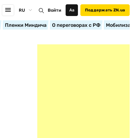
RU
Войти
Аа
Поддержать ZN.ua
Пленки Миндича
О переговорах с РФ
Мобилизация