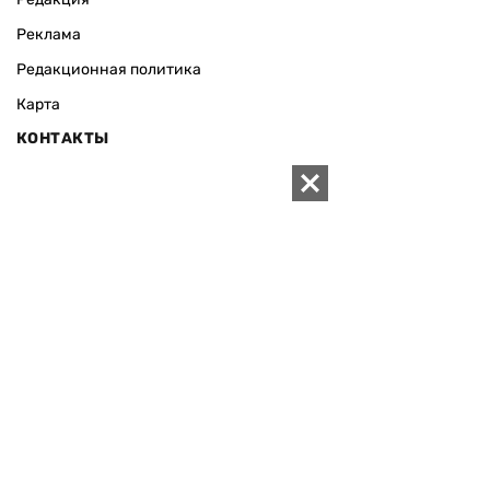
Реклама
Редакционная политика
Карта
КОНТАКТЫ
01010 Киев, ул. Князей Острожских, 19/1
Телефон редакции:
+380 (44) 280-04-85
Электронная почта редакции:
zn94@ukr.net
Электронная почта службы новостей:
editor@zn.ua
СОЦСЕТИ
ПОДДЕРЖАТЬ ZN.UA
Поддержать независимую