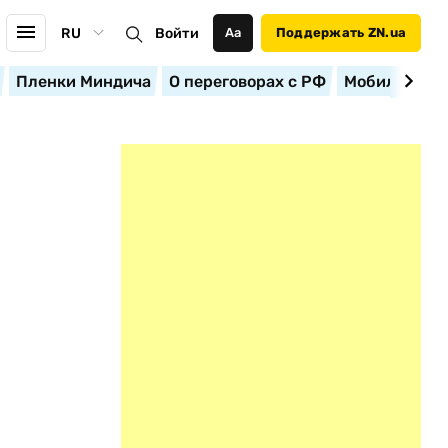
RU
Войти
Аа
Поддержать ZN.ua
Пленки Миндича
О переговорах с РФ
Мобилизация