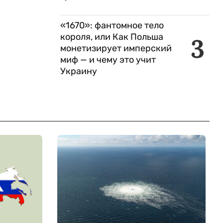
«1670»: фантомное тело
короля, или Как Польша
3
монетизирует имперский
миф — и чему это учит
Украину