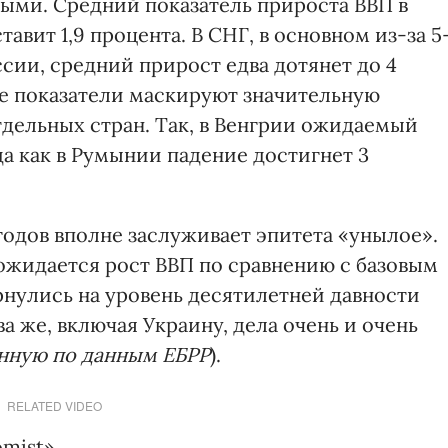
ыми. Средний показатель прироста ВВП в
тавит 1,9 процента. В СНГ, в основном из-за 5
сии, средний прирост едва дотянет до 4
е показатели маскируют значительную
тдельных стран. Так, в Венгрии ожидаемый
да как в Румынии падение достигнет 3
годов вполне заслуживает эпитета «унылое».
ожидается рост ВВП по сравнению с базовым
ернулись на уровень десятилетней давности
а же, включая Украину, дела очень и очень
енную по данным ЕБРР
).
RELATED VIDEO
omist»