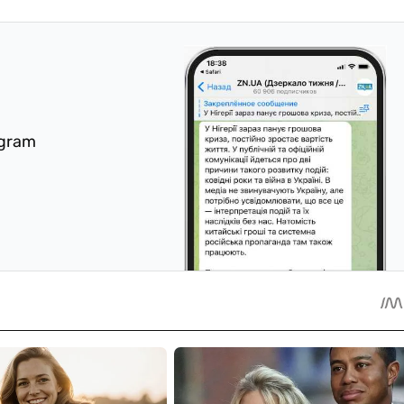
egram